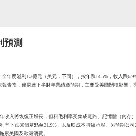
利預測
年度溢利1.3億元（美元，下同），按年跌14.5%，收入跌6.9%
旗發表報告指，偉易達下半財年業績遜預期，主要受美國關稅影響，
年收入將恢復正增長，但料毛利率受集成電路、記憶體（內存
利率下跌80個基點至31.9%，以反映成本持續承壓。另預期公司
拖累美國及歐洲消費。