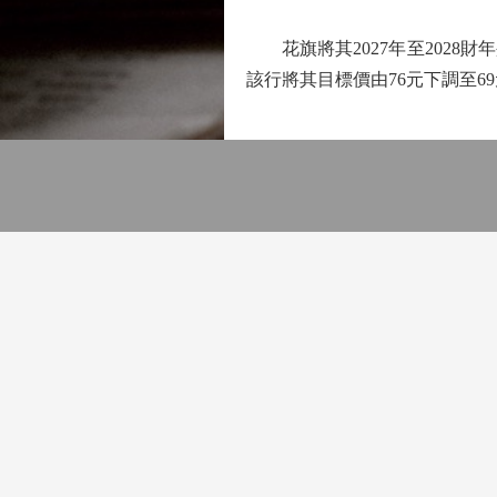
花旗將其2027年至2028財
該行將其目標價由76元下調至6