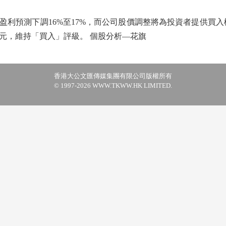
年盈利預測下調16%至17%，而公司股價調整將為投資者提供買
9元，維持「買入」評級。 個股分析—花旗
香港大公文匯傳媒集團有限公司版權所有
© 1997-2026 WWW.TKWW.HK LIMITED.