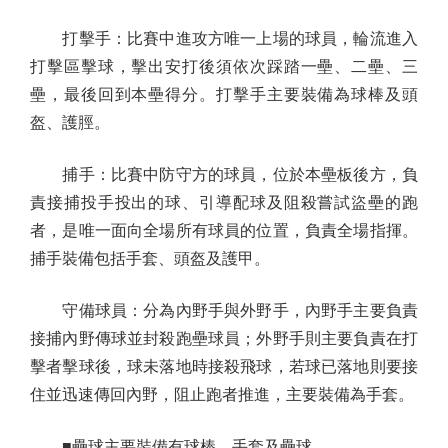
打擊手：比賽中進攻方唯一上場的球員，輪流進入
打擊區擊球，擊出安打後須依次踩踏一壘、二壘、三
壘，最後回到本壘得分。打擊手主要裝備為球棒及頭
盔、護脛。
捕手：比賽中防守方的球員，位於本壘板後方，負
責接捕投手投出的球、引導配球及阻殺嘗試盜壘的跑
者，是唯一面向全場所有球員的位置，負責全場指揮。
捕手裝備包括手套、頭盔及護甲。
守備球員：分為內野手與外野手，內野手主要負責
接捕內野傳球並封殺跑壘球員；外野手則主要負責在打
擊者擊球後，球未落地時接殺飛球，若球已落地則要接
住並迅速傳回內野，阻止跑者推進，主要裝備為手套。
■壘球主要裝備有球棒、手套及壘球。