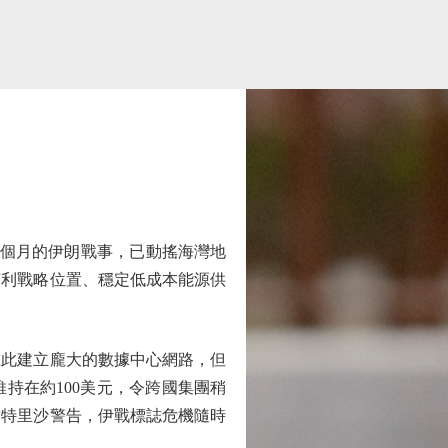
個月的伊朗戰事，已動搖海灣地
有利戰略位置、穩定低成本能源供
此建立龐大的數據中心網路，但
持在約100美元，令跨國集團稍
雷特里沙警告，伊戰標誌危機隨時