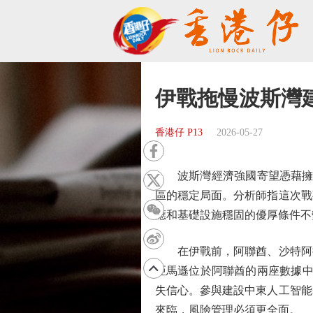
伊戰拖慢波斯灣
香港仔 P13
2026-05-27
波斯灣經濟強國寄望憑藉擁有
區的穩定局面。分析師指這次戰
應和基礎設施穩固的優厚條件不
在伊戰前，阿聯酋、沙特阿拉
亞馬遜位於阿聯酋的兩座數據中
失信心。參與建設中東人工智能
來臨，風險管理必須更全面。