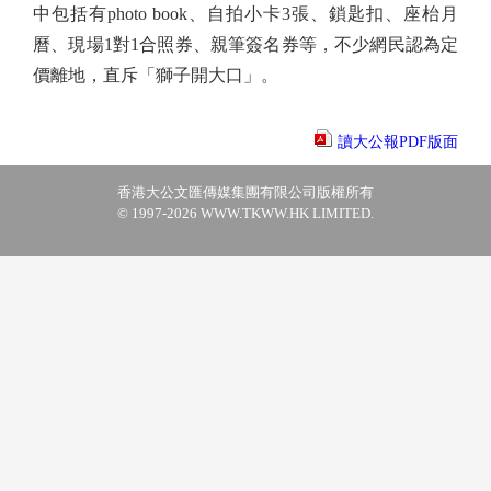
中包括有photo book、自拍小卡3張、鎖匙扣、座枱月
曆、現場1對1合照券、親筆簽名券等，不少網民認為定
價離地，直斥「獅子開大口」。
讀大公報PDF版面
香港大公文匯傳媒集團有限公司版權所有
© 1997-2026 WWW.TKWW.HK LIMITED.