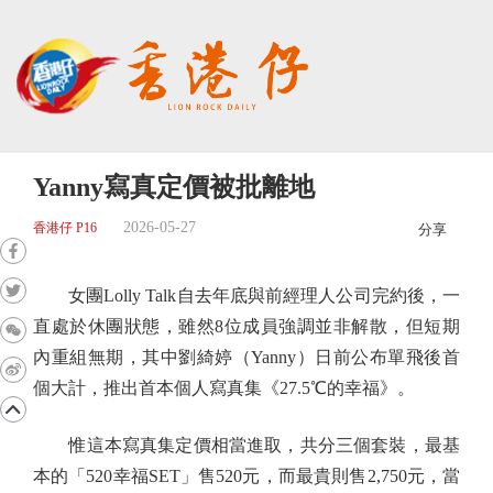
Yanny寫真定價被批離地
2026-05-27
香港仔 P16
分享
女團Lolly Talk自去年底與前經理人公司完約後，一
直處於休團狀態，雖然8位成員強調並非解散，但短期
內重組無期，其中劉綺婷（Yanny）日前公布單飛後首
個大計，推出首本個人寫真集《27.5℃的幸福》。
惟這本寫真集定價相當進取，共分三個套裝，最基
本的「520幸福SET」售520元，而最貴則售2,750元，當