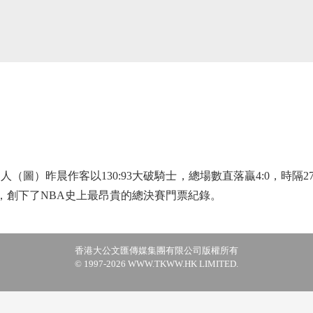
圖）昨晨作客以130:93大破騎士，總場數直落贏4:0，時隔
美元，創下了NBA史上最昂貴的總決賽門票紀錄。
香港大公文匯傳媒集團有限公司版權所有
© 1997-2026 WWW.TKWW.HK LIMITED.