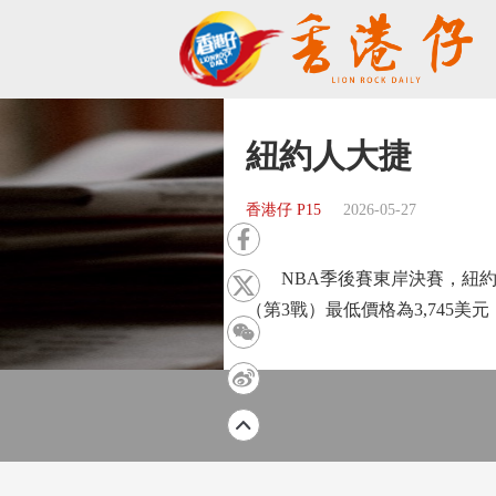
紐約人大捷
香港仔 P15
2026-05-27
NBA季後賽東岸決賽，紐約人（
（第3戰）最低價格為3,745