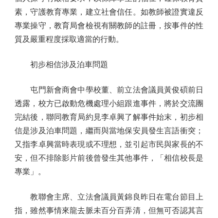
素，守護教育專業，建立社會信任。如教師被證實違反
專業操守，教育局會檢視有關教師的註冊，按事件的性
質及嚴重程度採取適當的行動。
初步相信涉及泊車問題
屯門新會商會中學校董、前立法會議員黃俊碩前日
透露，校方已啟動危機處理小組跟進事件，將於交流團
完結後，聯同教育局約見李卓興了解事件始末，初步相
信是涉及泊車問題，繼而與當地保安員發生言語衝突；
又指李卓興當時表現或不理想，並引起市民與家長的不
安，但不排除影片前後曾發生其他事件，「相信校長是
專業」。
教聯會主席、立法會議員黃錦良昨日在電台節目上
指，雖然事情來龍去脈未百分百弄清，但無可否認其言