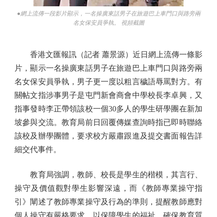
●網上流傳一段影片顯示，一名操廣東話男子在旅遊巴上車門口與路旁兩
名女保安員爭執。 視頻截圖
香港文匯報訊（記者 蕭景源）近日網上流傳一條影
片，顯示一名操廣東話男子在旅遊巴上車門口與路旁兩
名女保安員爭執，男子更一度以粗言穢語辱罵對方。有
關帖文指涉事男子是屯門新會商會中學校長李卓興，又
指事發時李正帶領該校一個30多人的學生研學團在新加
坡參與交流。教育局前日回覆傳媒查詢時指已即時聯絡
該校及辦學團體，要求校方嚴肅跟進及提交書面報告詳
細交代事件。
教育局強調，教師、校長是學生的楷模，其言行、
操守及價值觀對學生影響深遠，而《教師專業操守指
引》闡述了教師專業操守及行為的準則，提醒教師應對
個人操守有嚴格要求，以保障學生的福祉，確保教育質