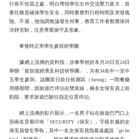
行有不恰當之處，明白帶領學生出外交流壓力甚大，首
要任務是確保學生安全，同時要應對行程時間及突發風
險。不過，他強調無論發生何事，教育工作者都應保持
冷靜克制，注意專業操守及形象。
事發時正率學生參與研學團
據網上流傳的資料指，涉事學校於本月20日至24日
舉辦「新加坡經濟及科技研學團」，共有34名中一至中
五學生參與。該團當日前往裕廊區（Jurong）一間餐廳
用膳期間，因旅遊巴停泊在雙黃線，兩名女保安員上前
勸阻，要求旅遊巴駛往指定位置停泊。
網上流傳的影片顯示，一名男子站在旅遊巴門口上
與兩名穿着印有「SECURITY（保安）」字樣衣服的女
保安員發生爭執，其中一名女保安員指着遠處說「go be