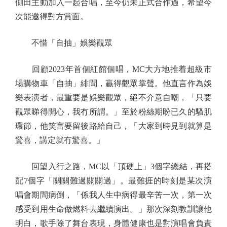
側田主動加入一起合唱，至今仍未正式合作過，希望今
次能邀得對方賞面。
不惜「自抽」娛樂觀眾
回顧2023年首個紅館個唱，MC大方地推着超級市
場購物車「自抽」緋聞，贏得觀眾掌聲。他直言作為娛
樂表演者，最重要是娛樂觀眾，絕不介意自嘲，「只要
觀眾睇得開心，我冇所謂。」至於粉絲期盼已久的騷肌
環節，他笑言要留後路給自己，「大家到時見到就算是
驚喜，講定就冇驚喜。」
回望入行之路，MC以「頂硬上」3個字總結，再搭
配7個字「關關難過關關過」。最難捱的時刻是某次演
唱會期間病倒，「係我人生中病得最辛苦一次，第一次
感受到用生命做燃料去繼續演出。」那次深刻教訓讓他
明白，歌手除了舞台表現，身體健康也是對演唱會負責