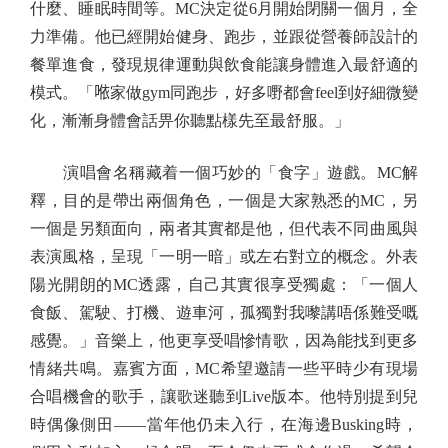
什麼、睡眠時間等。MC決定從6月開始閉關一個月，全
力準備。他已經開始健身、跑步，並跟從營養師設計的
餐單進食，發現規律運動與飲食能讓身體進入最舒適的
模式。「𠵱家做gym同跑步，好多嘢都會feel到好細微變
化，漸漸身體會話畀你聽點樣先至最舒服。」
演唱會名稱藏着一個巧妙的「食字」遊戲。MC解
釋，目的是帶出兩個角色，一個是大家熟悉的MC，另
一個是另類面向，兩者其實都是他，但代表不同曲風與
表演風格，呈現「一明一暗」或左右對立的概念。外表
陽光開朗的MC透露，自己其實很享受獨處：「一個人
食飯、駕駛、打機、遊車河，孤獨對我嚟講唔係難受嘅
感覺。」音樂上，他更享受唱慘情歌，因為能找到更多
情緒共鳴。嘉賓方面，MC希望邀請一些平時少有現場
合唱機會的歌手，讓歌迷聽到Live版本。他特別提到兒
時偶像側田——當年他仍未入行，在海邊Busking時，