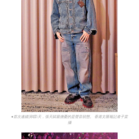
●首次連續演唱5天，張天賦最擔憂的是聲音狀態。 香港文匯報記者子棠
攝