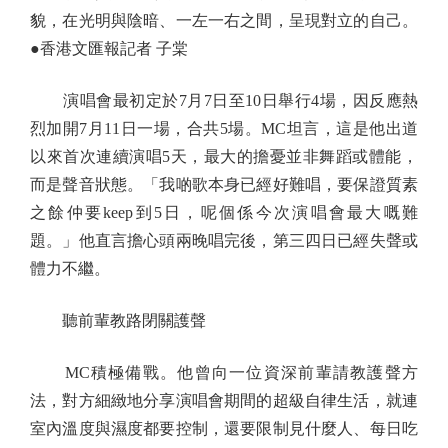
貌，在光明與陰暗、一左一右之間，呈現對立的自己。
●香港文匯報記者 子棠
演唱會最初定於7月7日至10日舉行4場，因反應熱
烈加開7月11日一場，合共5場。MC坦言，這是他出道
以來首次連續演唱5天，最大的擔憂並非舞蹈或體能，
而是聲音狀態。「我啲歌本身已經好難唱，要保證質素
之餘仲要keep到5日，呢個係今次演唱會最大嘅難
題。」他直言擔心頭兩晚唱完後，第三四日已經失聲或
體力不繼。
聽前輩教路閉關護聲
MC積極備戰。他曾向一位資深前輩請教護聲方
法，對方細緻地分享演唱會期間的超級自律生活，就連
室內溫度與濕度都要控制，還要限制見什麼人、每日吃