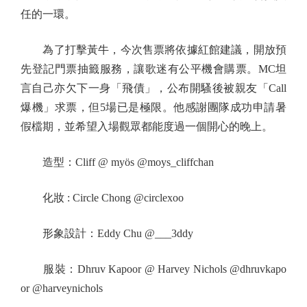
任的一環。
為了打擊黃牛，今次售票將依據紅館建議，開放預
先登記門票抽籤服務，讓歌迷有公平機會購票。MC坦
言自己亦欠下一身「飛債」，公布開騷後被親友「Call
爆機」求票，但5場已是極限。他感謝團隊成功申請暑
假檔期，並希望入場觀眾都能度過一個開心的晚上。
造型：Cliff @ myös @moys_cliffchan
化妝 : Circle Chong @circlexoo
形象設計：Eddy Chu @___3ddy
服裝：Dhruv Kapoor @ Harvey Nichols @dhruvkapo
or @harveynichols