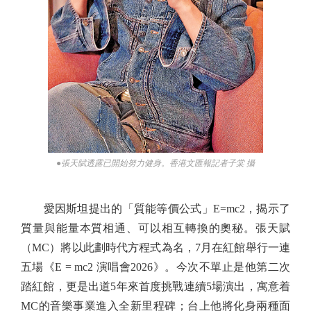
●張天賦透露已開始努力健身。香港文匯報記者子棠 攝
愛因斯坦提出的「質能等價公式」E=mc2，揭示了
質量與能量本質相通、可以相互轉換的奧秘。張天賦
（MC）將以此劃時代方程式為名，7月在紅館舉行一連
五場《E = mc2 演唱會2026》。今次不單止是他第二次
踏紅館，更是出道5年來首度挑戰連續5場演出，寓意着
MC的音樂事業進入全新里程碑；台上他將化身兩種面