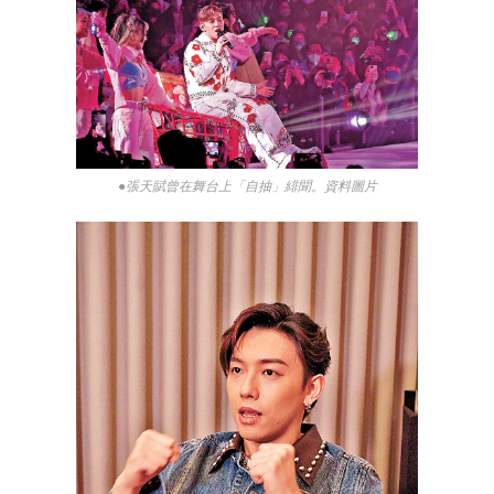
●張天賦曾在舞台上「自抽」緋聞。資料圖片