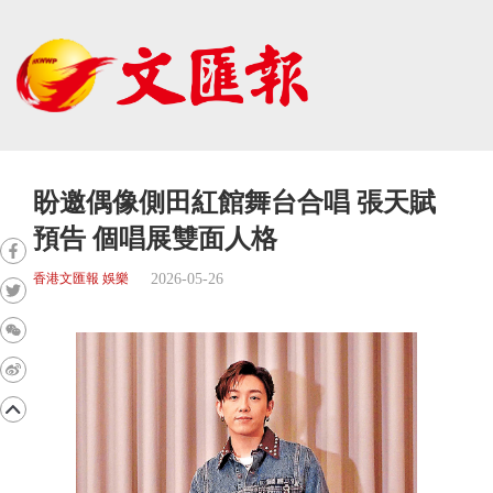
盼邀偶像側田紅館舞台合唱 張天賦
預告 個唱展雙面人格
2026-05-26
香港文匯報 娛樂