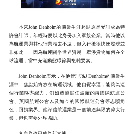
本來John Denholm的職業生涯起點原是受訓成為特
許會計師，年輕時便以此身份加入家族企業。當時他以
為航運業與其他行業相去不遠，但入行後很快便發現並
非如此——因為航運關乎世界貿易，牽涉貨物如何在全
球流通，當中充滿動態環節與複雜要素。
John Denholm表示，在他管理J&J Denholm的職業生
涯中，焦點始終放在航運領域。他自覺幸運，能夠為這
個行業略盡綿力，例如透過擔任波羅的海國際航運公
會、英國航運公會以及如今的國際航運公會等志願角
色，回饋業界。他深信航運業是一個前途無限的偉大行
業，但也需要外界協助。
各自為政已成為新常態