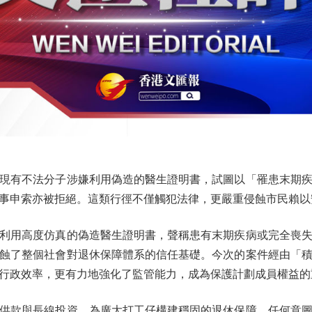
有不法分子涉嫌利用偽造的醫生證明書，試圖以「罹患末期疾
事申索亦被拒絕。這類行徑不僅觸犯法律，更嚴重侵蝕市民賴以
用高度仿真的偽造醫生證明書，聲稱患有末期疾病或完全喪失
蝕了整個社會對退休保障體系的信任基礎。今次的案件經由「
行政效率，更有力地強化了監管能力，成為保護計劃成員權益的
款與長線投資，為廣大打工仔構建穩固的退休保障。任何意圖