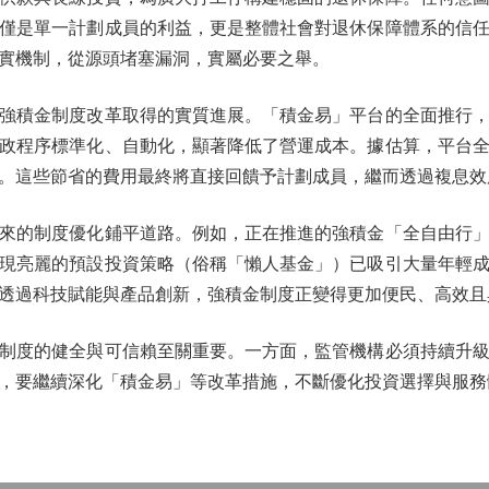
僅是單一計劃成員的利益，更是整體社會對退休保障體系的信
實機制，從源頭堵塞漏洞，實屬必要之舉。
積金制度改革取得的實質進展。「積金易」平台的全面推行，
政程序標準化、自動化，顯著降低了營運成本。據估算，平台
。這些節省的費用最終將直接回饋予計劃成員，繼而透過複息效
的制度優化鋪平道路。例如，正在推進的強積金「全自由行」
現亮麗的預設投資策略（俗稱「懶人基金」）已吸引大量年輕
透過科技賦能與產品創新，強積金制度正變得更加便民、高效且
度的健全與可信賴至關重要。一方面，監管機構必須持續升級
，要繼續深化「積金易」等改革措施，不斷優化投資選擇與服務