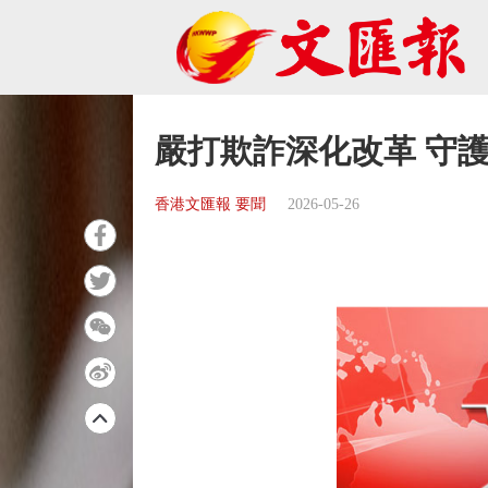
嚴打欺詐深化改革 守
香港文匯報 要聞
2026-05-26