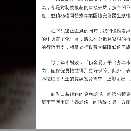
為，都是對制度根基的直接破壞，損害的不
度，並積極聯同醫療專業團體完善醫生紙核
在堅決遏止歪風的同時，我們也應看到強
的中央電子化平台，將以往分散且繁瑣的行
的行政開支，相當於行政費大幅降低逾四成
除了降本增效，「積金易」平台亦為未來
向，確保僱員權益得到更好保障。此外，表
不擅理財人士的長線投資需求。這顯示出，
面對日益複雜的金融環境，維護強積金制
築牢守護市民「養老錢」的防線；另一方面