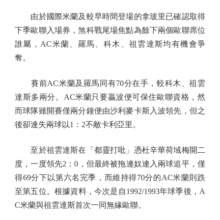
由於國際米蘭及較早時間登場的拿玻里已確認取得
下季歐聯入場券，煞科戰尾場焦點為餘下兩個歐聯席位
誰屬，AC米蘭、羅馬、科木、祖雲達斯均有機會爭
奪。
賽前AC米蘭及羅馬同有70分在手，較科木、祖雲
達斯多兩分。AC米蘭只要贏波便可保住歐聯資格，然
而球隊雖開賽僅兩分鐘便由沙利麥卡斯入波領先，但之
後卻連失兩球以1：2不敵卡利亞里。
至於祖雲達斯在「都靈打吡」憑杜辛華荷域梅開二
度，一度領先2：0，但最終被拖連奴連入兩球追平，僅
得69分下以第六名完季，而維持得70分的AC米蘭則跌
至第五位。根據資料，今次是自1992/1993年球季後，A
C米蘭與祖雲達斯首次一同無緣歐聯。