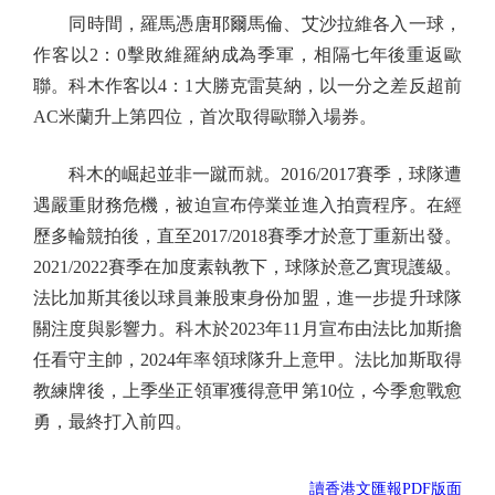
同時間，羅馬憑唐耶爾馬倫、艾沙拉維各入一球，
作客以2：0擊敗維羅納成為季軍，相隔七年後重返歐
聯。科木作客以4：1大勝克雷莫納，以一分之差反超前
AC米蘭升上第四位，首次取得歐聯入場券。
科木的崛起並非一蹴而就。2016/2017賽季，球隊遭
遇嚴重財務危機，被迫宣布停業並進入拍賣程序。在經
歷多輪競拍後，直至2017/2018賽季才於意丁重新出發。
2021/2022賽季在加度素執教下，球隊於意乙實現護級。
法比加斯其後以球員兼股東身份加盟，進一步提升球隊
關注度與影響力。科木於2023年11月宣布由法比加斯擔
任看守主帥，2024年率領球隊升上意甲。法比加斯取得
教練牌後，上季坐正領軍獲得意甲第10位，今季愈戰愈
勇，最終打入前四。
讀香港文匯報PDF版面