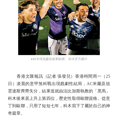
●科木球員慶祝進軍歐聯。 科木官方圖片
香港文匯報訊（記者 張發兒）香港時間周一（25
日）凌晨的意甲煞科戰出現戲劇性結局，AC米蘭及祖
雲達斯齊齊失分，結果造就由法比加斯執教的「黑馬」
科木後來居上升上第四位，歷史性取得歐聯資格。從意
丁到歐聯，只用了短短七年，科木寫下了屬於自己的神
奇篇章。