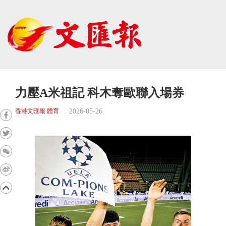
力壓A米祖記 科木奪歐聯入場券
2026-05-26
香港文匯報 體育