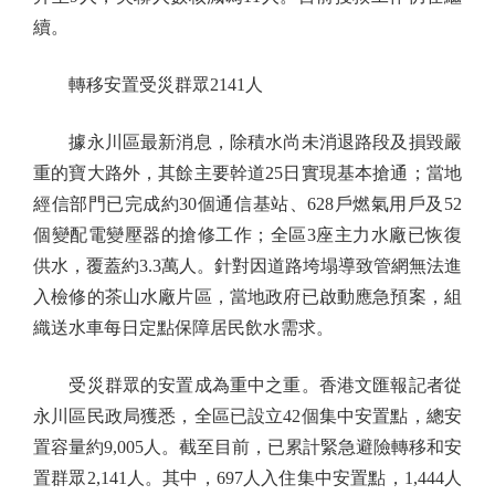
續。
轉移安置受災群眾2141人
據永川區最新消息，除積水尚未消退路段及損毀嚴
重的寶大路外，其餘主要幹道25日實現基本搶通；當地
經信部門已完成約30個通信基站、628戶燃氣用戶及52
個變配電變壓器的搶修工作；全區3座主力水廠已恢復
供水，覆蓋約3.3萬人。針對因道路垮塌導致管網無法進
入檢修的茶山水廠片區，當地政府已啟動應急預案，組
織送水車每日定點保障居民飲水需求。
受災群眾的安置成為重中之重。香港文匯報記者從
永川區民政局獲悉，全區已設立42個集中安置點，總安
置容量約9,005人。截至目前，已累計緊急避險轉移和安
置群眾2,141人。其中，697人入住集中安置點，1,444人