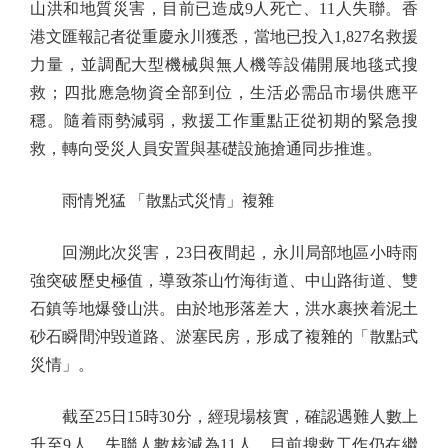
山洪和地質災害，目前已造成9人死亡、11人失聯。香
港文匯報記者從重慶永川獲悉，當地已投入1,827名救援
力量，並調配大型機械與無人機等設備開展地毯式搜
救；四批應急物資全部到位，生活必需品市場供應平
穩。隨着雨勢減弱，救援工作重點正從初期的緊急搜
救，轉向受災人員安置與基礎設施搶通同步推進。
雨情兇猛 「散點式災情」複雜
回溯此次災害，23日夜間起，永川局部地區小時雨
強突破歷史極值，導致茶山竹海街道、中山路街道、雙
石鎮等地爆發山洪。由於地形落差大，洪水裹挾着泥土
砂石瞬間沖毀道路、淤塞民房，形成了複雜的「散點式
災情」。
截至25日15時30分，經現場核實，確認遇難人數上
升至9人，失聯人數核減為11人。目前搜救工作仍在繼