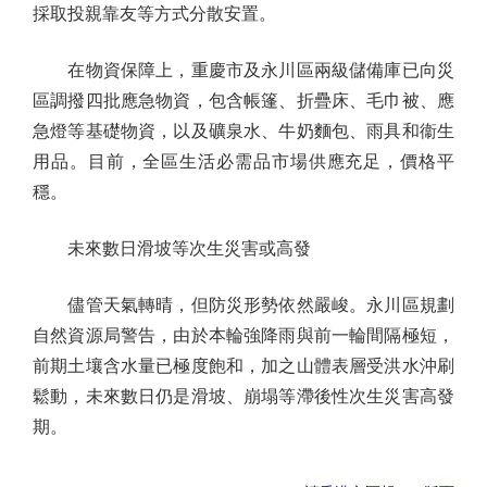
採取投親靠友等方式分散安置。
在物資保障上，重慶市及永川區兩級儲備庫已向災
區調撥四批應急物資，包含帳篷、折疊床、毛巾被、應
急燈等基礎物資，以及礦泉水、牛奶麵包、雨具和衞生
用品。目前，全區生活必需品市場供應充足，價格平
穩。
未來數日滑坡等次生災害或高發
儘管天氣轉晴，但防災形勢依然嚴峻。永川區規劃
自然資源局警告，由於本輪強降雨與前一輪間隔極短，
前期土壤含水量已極度飽和，加之山體表層受洪水沖刷
鬆動，未來數日仍是滑坡、崩塌等滯後性次生災害高發
期。