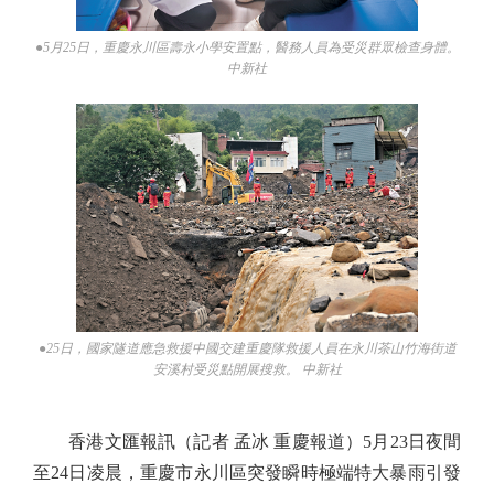
●5月25日，重慶永川區壽永小學安置點，醫務人員為受災群眾檢查身體。
中新社
●25日，國家隧道應急救援中國交建重慶隊救援人員在永川茶山竹海街道
安溪村受災點開展搜救。 中新社
香港文匯報訊（記者 孟冰 重慶報道）5月23日夜間
至24日凌晨，重慶市永川區突發瞬時極端特大暴雨引發