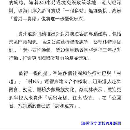
的航線。隨着240小時過境免簽政策落地，港人經深
圳、珠海口岸入黔可實現「一程多站」無縫銜接，高鐵
「香港—貴陽」也將進一步優化班次。
貴州還將持續推出針對港澳遊客的專屬優惠，包括
景區門票減免、高速公路通行費優惠等。蔡朝林特別提
到，「黃小西吃晚飯」等20個重點景區將進行三年提升
行動，打造更具國際吸引力的產品體系。
值得一提的是，香港多個社團和旅行社已與「村
超」、「村BA」運營方建立合作機制，組織港人赴黔
觀賽、交流、體驗少數民族文化。蔡朝林表示，歡迎更
多年輕人來貴州「玩出花樣、住出感情」，在「公園
省」找到屬於自己的「詩和遠方」。
讀香港文匯報PDF版面