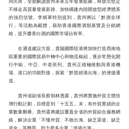
同出席，全面解讀貴州未來五年發展藍圖，釋放出堅定
不移走高質量發展新路、加快構建內陸開放型經濟體系
的強烈信號。李炳軍特別提到，貴州將以「黔酒全球
行」等活動為載體，藉助香港國際酒類展覽及分銷網
絡，提升醬香白酒的國際市場佔有率。
在通道建設方面，貴陽國際陸港將加快打造西南地
區重要的國際貿易中轉中心和物流樞紐，逐步常態化開
行中歐、中亞、中老班列。貴州正積極推動與香港機
場、港口的功能對接，探索「黔貨經港出海」的便捷通
道。
貴州省副省長蔡朝林透露，貴州將實施外貿主體倍
增行動計劃，目標是到「十五五」末，有外貿實績的企
業數量翻番。貴州還將建設覆蓋全省的外貿綜合服務網
絡，解決企業「不懂外貿、不敢出海、缺乏渠道、缺乏
資金」等難題，助力更多企業「借港出海」。