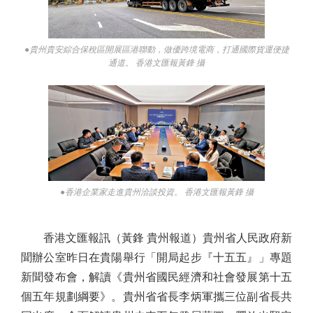
●貴州貴安綜合保稅區開展區港聯動，做優跨境電商，打通國際貨運便捷
通道。 香港文匯報黃鋒 攝
●香港企業家走進貴州洽談投資。 香港文匯報黃鋒 攝
香港文匯報訊（黃鋒 貴州報道）貴州省人民政府新
聞辦公室昨日在貴陽舉行「開局起步『十五五』」專題
新聞發布會，解讀《貴州省國民經濟和社會發展第十五
個五年規劃綱要》。貴州省省長李炳軍攜三位副省長共