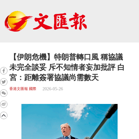
【伊朗危機】特朗普轉口風 稱協議
未完全談妥 斥不知情者妄加批評 白
宮：距離簽署協議尚需數天
2026-05-26
香港文匯報 國際