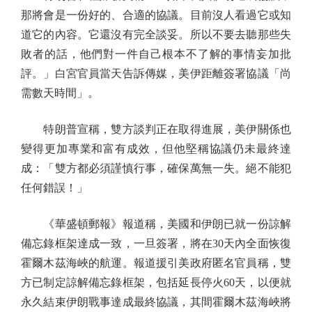
那將會是一份好的、合適的協議。目前沒人看過它或知
道它的內容。它還沒有完全談妥。所以不要去聽那些失
敗者的話，他們對一件自己根本不了解的事情妄加批
評。」白宮官員當天告訴傳媒，美伊距離簽署協議「尚
需數天時間」。
特朗普宣稱，雙方談判正在取得進展，美伊關係也
變得更加專業和富有成效，但他堅稱協議仍未最終達
成：「雙方都必須謹慎行事，確保萬無一失。絕不能犯
任何錯誤！」
《華盛頓郵報》報道稱，美國和伊朗已就一份諒解
備忘錄框架達成一致，一旦簽署，將在30天內全面恢復
霍爾木茲海峽的航運。報道援引美政府匿名官員稱，雙
方已制定諒解備忘錄框架，包括延長停火60天，以便就
永久結束伊朗戰事達成最終協議，其間霍爾木茲海峽將