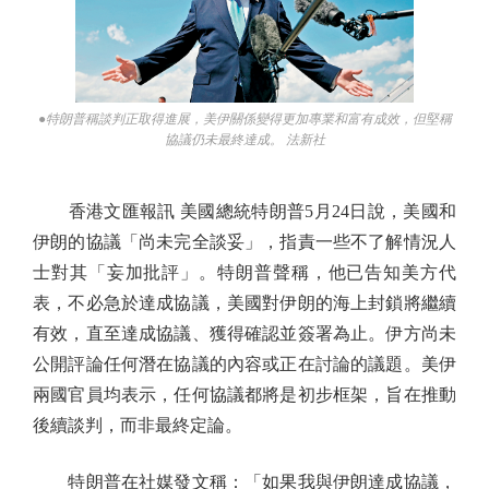
●特朗普稱談判正取得進展，美伊關係變得更加專業和富有成效，但堅稱
協議仍未最終達成。 法新社
香港文匯報訊 美國總統特朗普5月24日說，美國和
伊朗的協議「尚未完全談妥」，指責一些不了解情況人
士對其「妄加批評」。特朗普聲稱，他已告知美方代
表，不必急於達成協議，美國對伊朗的海上封鎖將繼續
有效，直至達成協議、獲得確認並簽署為止。伊方尚未
公開評論任何潛在協議的內容或正在討論的議題。美伊
兩國官員均表示，任何協議都將是初步框架，旨在推動
後續談判，而非最終定論。
特朗普在社媒發文稱：「如果我與伊朗達成協議，