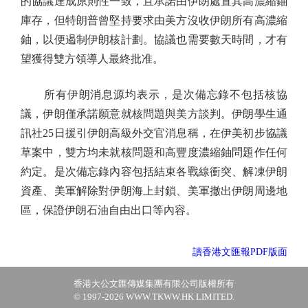
的協議達成原則性一致，且承諾由伊朗處置其高濃縮鈾
庫存，但特朗普曾堅持要求由美方沒收伊朗所有高濃縮
鈾，以便遏制伊朗核計劃。協議也需要數天時間，才有
望獲得雙方領導人最終批准。
所有伊朗消息源均表示，是次備忘錄不包括核協
議，伊朗僅承諾願意就核問題與美方談判。伊朗學生通
訊社25日援引伊朗高級外交官消息稱，在伊美初步協議
草案中，雙方均未就核問題和高豐度濃縮鈾問題作任何
約定。是次備忘錄內容包括結束各戰線衝突、解凍伊朗
資產、美軍解除對伊朗海上封鎖、美軍撤出伊朗周邊地
區，保證伊朗石油自由出口等內容。
讀香港文匯報PDF版面
香港大公文匯傳媒集團有限公司版權所有
© 1997-2026 WWW.TKWW.HK LIMITED.