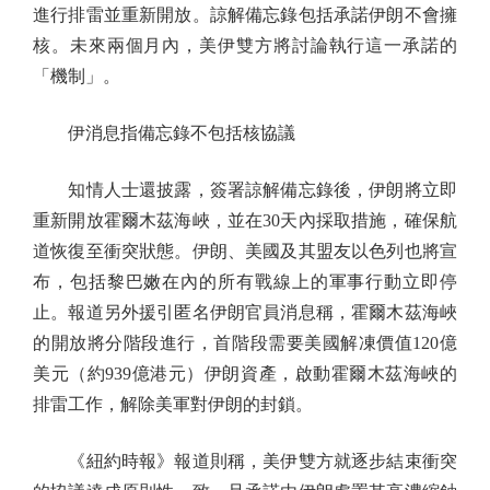
進行排雷並重新開放。諒解備忘錄包括承諾伊朗不會擁
核。未來兩個月內，美伊雙方將討論執行這一承諾的
「機制」。
伊消息指備忘錄不包括核協議
知情人士還披露，簽署諒解備忘錄後，伊朗將立即
重新開放霍爾木茲海峽，並在30天內採取措施，確保航
道恢復至衝突狀態。伊朗、美國及其盟友以色列也將宣
布，包括黎巴嫩在內的所有戰線上的軍事行動立即停
止。報道另外援引匿名伊朗官員消息稱，霍爾木茲海峽
的開放將分階段進行，首階段需要美國解凍價值120億
美元（約939億港元）伊朗資產，啟動霍爾木茲海峽的
排雷工作，解除美軍對伊朗的封鎖。
《紐約時報》報道則稱，美伊雙方就逐步結束衝突