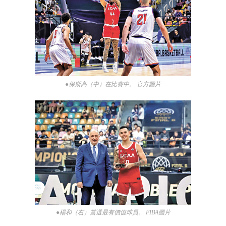
●保斯高（中）在比賽中。 官方圖片
●楊和（右）當選最有價值球員。 FIBA圖片