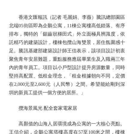
香港文匯報訊（記者 毛麗娟、李薇）騰訊總部園區
北端05街區即為企鵝公寓，11棟公寓樓高低錯落、有序
排布，獨特的「鋸齒狀梯田式」外立面極具辨識度，依
託精巧的建築設計，樓棟包攬山海雙景，居住氛圍感十
足。騰訊基建部建築設計師王佶表示，該項目設計初衷
聚焦青年安居難題，重點服務應屆畢業生及入職兩三年
內的青年員工。項目以小戶型設計提升房源數量，同時
堅持高配置、低租金理念，「租金根據朝向不同，定價
在2,000元至2,600元（人民幣）之間。希望能給剛到深
圳的新員工提供一個方便的居所。」
攬海景風光 配全套家電家居
高顏值的山海人居環境成為公寓的一大核心亮點。
王佶介紹，企鵝公寓塔樓高度在57至100米之間，樓棟