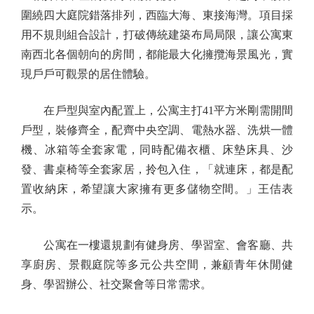
圍繞四大庭院錯落排列，西臨大海、東接海灣。項目採
用不規則組合設計，打破傳統建築布局局限，讓公寓東
南西北各個朝向的房間，都能最大化擁攬海景風光，實
現戶戶可觀景的居住體驗。
在戶型與室內配置上，公寓主打41平方米剛需開間
戶型，裝修齊全，配齊中央空調、電熱水器、洗烘一體
機、冰箱等全套家電，同時配備衣櫃、床墊床具、沙
發、書桌椅等全套家居，拎包入住，「就連床，都是配
置收納床，希望讓大家擁有更多儲物空間。」王佶表
示。
公寓在一樓還規劃有健身房、學習室、會客廳、共
享廚房、景觀庭院等多元公共空間，兼顧青年休閒健
身、學習辦公、社交聚會等日常需求。