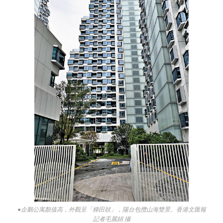
●企鵝公寓顏值高，外觀呈「梯田狀」，陽台包攬山海雙景。香港文匯報
記者毛麗娟 攝