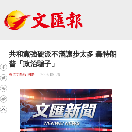
共和黨強硬派不滿讓步太多 轟特朗
普「政治騙子」
2026-05-26
香港文匯報 國際