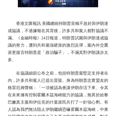
香港文匯報訊 美國總統特朗普宣稱不急於與伊朗達
成協議，不過據報在其背後，許多共和黨人都對協議不
滿。《金融時報》24日報道，特朗普試圖與伊朗達成協
議的努力，遭到共和黨強硬派的激烈反彈，黨內外交鷹
派更揚言特朗普是「政治騙子」，不滿其對伊朗讓步太
多。
在協議細節公布之前，包括特朗普最堅定支持者在
內，許多共和黨人已提出質疑。身為特朗普忠實盟友的
格雷厄姆聲稱：「一項被認為會讓伊朗存活下來、令其
在未來擁有控制霍爾木茲海峽能力的協議，無異於給黎
巴嫩真主黨和伊拉克的什葉派民兵打了一針強心劑。有
人認為我們無法阻止伊朗繼續恐嚇霍爾木茲海峽，中東