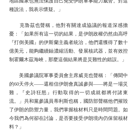
地區國家也無法保護自己免受伊朗軍事能力威脅。對這
種說法，我表示懷疑。」
克魯茲也聲稱，他對有關達成協議的報道深感擔
憂：「如果所有這一切的結果，是伊朗政權仍然由高呼
『打倒美國』的伊斯蘭主義者統治，他們還獲得了數十
億美元，能夠繼續鈾濃縮活動、發展核武器，並有效控
制霍爾木茲海峽，那麼這個結果將是災難性的錯誤。」
美國參議院軍事委員會主席威克也聲稱：「傳聞中
的60天停火——還相信伊朗會真誠參與——將是一場災
難，『史詩狂怒』行動取得的一切成就都將付諸東
流。」共和黨參議員蒂利斯也稱，國防部聲稱他們摧毀
了伊朗的防禦力量，我們掌握核材料只是時間問題。如
今我們為何卻在討論，是否要接受伊朗境內仍保留核材
料？」