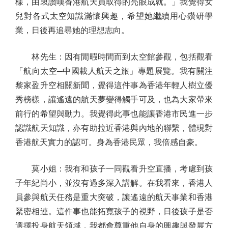
樣，由衷讚嘆香港航天員取得的亮眼成就。」我覺得女
兒對各式太空知識滿懷興趣，希望她繼續用心鑽研學
業，日後再追尋她的理想志向。
林先生：因有閒暇時間而到太空館參觀，包括觀看
「航向太空─中國載人航天之旅」專題展覽。我有關注
黎家盈升空相關新聞，覺得這件事為香港年輕人樹立優
秀榜樣，讓遙遠的航天夢變得觸手可及，也為大家帶來
前行的希望與動力。我覺得此事也能讓香港市民進一步
認識航天知識，亦有助拉近香港與內地的聯繫，體現對
香港航天實力的認可。身為香港民眾，我倍感自豪。
莫小姐：我有和孩子一同觀看升空直播，考慮到孩
子年紀尚小，並沒有過多深入講解。在我看來，香港人
員參與航天任務是重大突破，讓遙遠的航天事業和香港
緊密相連。這件事也能拓寬孩子的視野，日後孩子是否
選擇投身航天領域，我都會尊重他自身的興趣與發展方