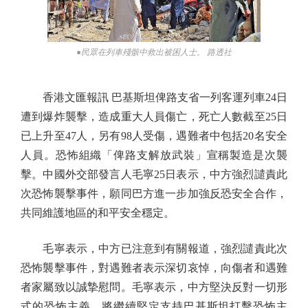
●民眾在列車殘骸中救出被困人士。 路透社
香港文匯報訊 巴基斯坦俾路支省一列客運列車24日
遭到爆炸襲擊，造成重大人員傷亡，死亡人數截至25日
已上升至47人，另有98人受傷，遇難者中包括20名安全
人員。恐怖組織「俾路支解放武裝」宣稱製造是次襲
擊。中國外交部發言人毛寧25日表示，中方強烈譴責此
次恐怖襲擊事件，願同巴方進一步加強反恐安全合作，
共同維護地區的和平安全穩定。
毛寧表示，中方已注意到有關報道，強烈譴責此次
恐怖襲擊事件，對遇難者表示深切哀悼，向傷者和遇難
者家屬致以誠摯慰問。毛寧表示，中方堅決反對一切形
式的恐怖主義，將繼續堅定支持巴基斯坦打擊恐怖主