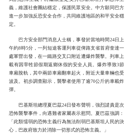
義，維護社會團結穩定，保護民眾安全。中方願同巴方
進一步加強反恐安全合作，共同維護地區的和平安全穩
定。
巴方安全部門消息人士稱，事發於當地時間24日上
午約8時5分，一列短途客運列車從俾路支省首府奎達一
處軍營出發，在一鐵路交叉口附近遭爆炸襲擊。列車上
載有因宰牲節假期返鄉休假的安全人員。爆炸導致3節
車廂脫軌，其中兩節車廂翻車起火，附近大量車輛也受
波及。初步調查顯示，襲擊者使用了逾70公斤的車載炸
彈。
巴基斯坦總理夏巴茲24日發布聲明，強烈譴責是次
恐怖襲擊事件，向遇難者家屬表示慰問。夏巴茲強調：
「此類懦弱的恐怖主義行為無法削弱巴基斯坦人民的決
心，巴政府致力於消除一切形式的恐怖主義。」