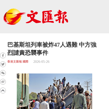
巴基斯坦列車被炸47人遇難 中方強
烈譴責恐襲事件
2026-05-26
香港文匯報 國際