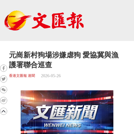
元崗新村狗場涉嫌虐狗 愛協冀與漁
護署聯合巡查
2026-05-26
香港文匯報 港聞