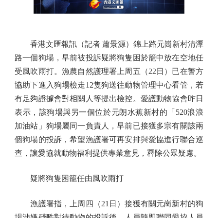
香港文匯報訊（記者 蕭景源）錦上路元崗新村清潭
路一個狗場，早前被投訴疑將狗隻困於籠中放在空地任
受風吹雨打。漁農自然護理署上周五（22日）已在警方
協助下進入狗場檢走12隻狗送往動物管理中心看管，若
有足夠證據會對相關人等提出檢控。愛護動物協會昨日
表示，該狗場與另一個位於元朗水蕉新村的「520浪浪
加油站」狗場屬同一負責人，早前已接獲多宗有關該兩
個狗場的投訴，希望漁護署可再安排與愛協進行聯合巡
查，讓愛協就動物福利提供專業意見，釋除公眾疑慮。
疑將狗隻困籠任由風吹雨打
漁護署指，上周四（21日）接獲有關元崗新村的狗
場涉嫌殘酷對待動物的投訴後，人員隨即聯同愛協人員