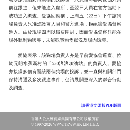
前往跟進，但未能進入處所，至翌日人員在警方協助下
成功進入調查。愛協回應稱，上周五（22日）下午該狗
場負責人只准漁護署人員和警方進場，拒絕讓愛協督察
進入。由於現場四周以鐵皮圍封，因而愛協督察只能在
場外聽到狗吠聲，未能觀察狗隻狀況及場內環境。
愛協表示，該狗場負責人亦是早前愛協曾巡查、位
於元朗水蕉新村的「520浪浪加油站」的負責人。愛協
亦接獲多個有關該兩個狗場的投訴，並一直與相關部門
保持溝通及多次跟進事件，促請展開更深入的聯合行動
及調查。
讀香港文匯報PDF版面
香港大公文匯傳媒集團有限公司版權所有
© 1997-2026 WWW.TKWW.HK LIMITED.