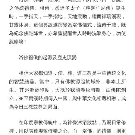
之傳統禮儀。相傳，悉達多太子（釋迦牟尼佛）誕生
時，一手指天，一手指地，天地震動，繼而祥瑞湧現，
甘露沐身。這個典故遂演變為浴佛儀式，流傳千載，既
為紀念佛陀降世，亦希望提醒世人時時洗滌身心，勿使
惹塵埃！
浴佛禮儀的起源及歷史演變
相信大家都知道，儒、釋、道三教是中華傳統文化
的智慧結晶。當中，只有佛教源起於域外，非本土所
生。其起源於印度，大抵於我國春秋時期，由佛陀創
立，並至兩漢時期傳入中國，與中華文化相遇相融，成
為今日三教並尊之局面。
在印度宗教傳統中，為神像沐浴妝點，乃屬日常修
持，用以表達虔敬侍奉之心。而「浴佛」的禮儀，則更