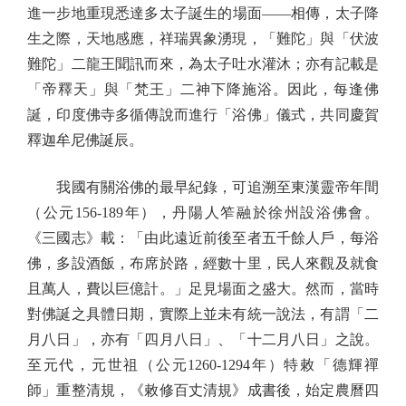
進一步地重現悉達多太子誕生的場面——相傳，太子降
生之際，天地感應，祥瑞異象湧現，「難陀」與「伏波
難陀」二龍王聞訊而來，為太子吐水灌沐；亦有記載是
「帝釋天」與「梵王」二神下降施浴。因此，每逢佛
誕，印度佛寺多循傳說而進行「浴佛」儀式，共同慶賀
釋迦牟尼佛誕辰。
我國有關浴佛的最早紀錄，可追溯至東漢靈帝年間
（公元156-189年），丹陽人笮融於徐州設浴佛會。
《三國志》載：「由此遠近前後至者五千餘人戶，每浴
佛，多設酒飯，布席於路，經數十里，民人來觀及就食
且萬人，費以巨億計。」足見場面之盛大。然而，當時
對佛誕之具體日期，實際上並未有統一說法，有謂「二
月八日」，亦有「四月八日」、「十二月八日」之說。
至元代，元世祖（公元1260-1294年）特敕「德輝禪
師」重整清規，《敕修百丈清規》成書後，始定農曆四