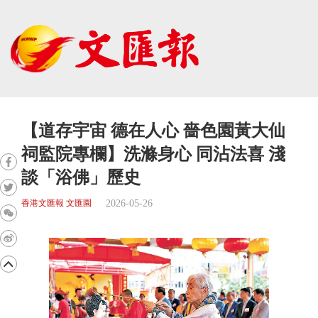
【道存宇宙 德在人心 嗇色園黃大仙
祠監院專欄】洗滌身心 同沾法喜 淺
談「浴佛」歷史
2026-05-26
香港文匯報 文匯園