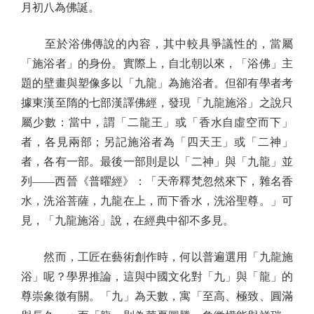
月初八為佛誕。
至於浴佛傳說的內容，其中較具爭議性的，當屬
「施浴者」的身份。實際上，自北朝以來，「浴佛」主
題的壁畫與塑像多以「九龍」為施浴者。但卻有學者考
據東漢至隋的七部漢譯佛經，發現「九龍施浴」之說只
屬少數：當中，謂「二龍王」或「香水自虛空而下」
者，各見兩部；另記施浴者為「四天王」或「二神」
者，各有一部。最後一部則是以「二神」與「九龍」並
列——西晉《普曜經》：「天帝釋梵忽然來下，雜名香
水，洗浴菩薩，九龍在上，而下香水，洗浴聖尊。」可
見，「九龍施浴」說，在經典中卻不多見。
然而，工匠在藝術創作時，何以普遍選用「九龍施
浴」呢？學界推論，這與中國文化對「九」與「龍」的
尊崇象徵有關。「九」為天數，寓「至高、極致、圓滿