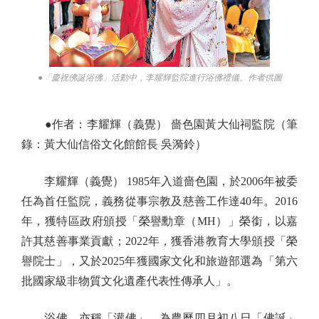
●「慶祝佛誕浴佛」活動中，李耀輝監院進行浴佛禮儀。作者供圖
●作者：李耀輝（義覺） 嗇色園黃大仙祠監院（筆
錄：黃大仙信俗文化館館長 吳漪鈴）
李耀輝（義覺） 1985年入道嗇色園，於2006年被委
任為首任監院，義務從事宗教及慈善工作達40年。2016
年，獲特區政府頒授「榮譽勳章（MH）」榮銜，以嘉
許其慈善事業貢獻；2022年，獲香港教育大學頒授「榮
譽院士」，又於2025年獲國家文化和旅遊部選為「第六
批國家級非物質文化遺產代表性傳承人」。
浴佛，亦稱「灌佛」，為農曆四月初八日「佛誕」