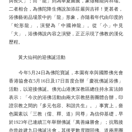
與長久」；而「龍」則為華夏圖騰，象徵權能與祥瑞。
二者相合，為佛陀降生傳說加添莊嚴與吉祥！更甚者，
浴佛藝術品場景中的「龍」形象，亦隨着年代由印度的
「蛇形龍」，演變為「中國神龍」。從「小」中見
「大」，浴佛傳說內容之演變，正正示現了佛教的漢化
歷程。
黃大仙祠的迎佛誕活動
今年5月24日為佛陀寶誕，本園有幸與國際佛光會
香港協會在5月16日及17日首度合辦「慶祝佛誕浴佛」
活動，以迎接佛誕。佛光山港澳深教區總住持永富法師
表示：「今次的浴佛活動由兩大宗教慈善團體合辦，印
證宗教之間的『多元包容、和諧共生』。」事實上，嗇
色園素以「三教（儒、釋、道）同尊」為信仰基礎，早
於1923年已連續三年舉辦佛誕「萬善緣勝會」；抗戰後
亦曾啟建九日佛誕法會，其後更數度聯同佛、道兩界團