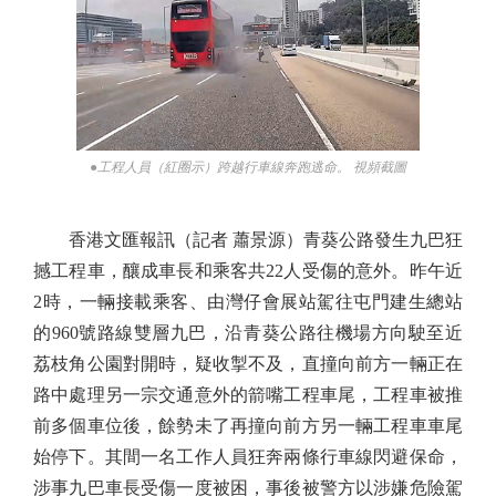
●工程人員（紅圈示）跨越行車線奔跑逃命。 視頻截圖
香港文匯報訊（記者 蕭景源）青葵公路發生九巴狂
撼工程車，釀成車長和乘客共22人受傷的意外。昨午近
2時，一輛接載乘客、由灣仔會展站駕往屯門建生總站
的960號路線雙層九巴，沿青葵公路往機場方向駛至近
荔枝角公園對開時，疑收掣不及，直撞向前方一輛正在
路中處理另一宗交通意外的箭嘴工程車尾，工程車被推
前多個車位後，餘勢未了再撞向前方另一輛工程車車尾
始停下。其間一名工作人員狂奔兩條行車線閃避保命，
涉事九巴車長受傷一度被困，事後被警方以涉嫌危險駕