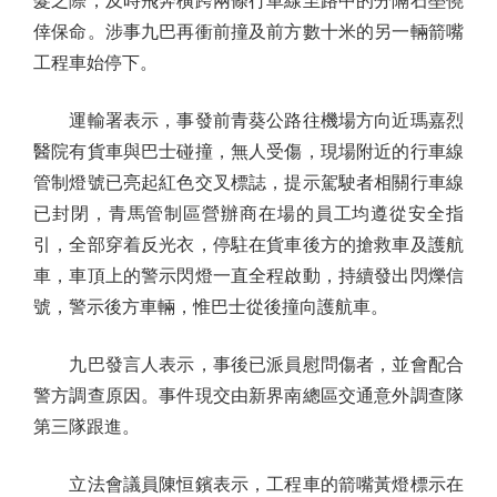
髮之際，及時飛奔橫跨兩條行車線至路中的分隔石壆僥
倖保命。涉事九巴再衝前撞及前方數十米的另一輛箭嘴
工程車始停下。
運輸署表示，事發前青葵公路往機場方向近瑪嘉烈
醫院有貨車與巴士碰撞，無人受傷，現場附近的行車線
管制燈號已亮起紅色交叉標誌，提示駕駛者相關行車線
已封閉，青馬管制區營辦商在場的員工均遵從安全指
引，全部穿着反光衣，停駐在貨車後方的搶救車及護航
車，車頂上的警示閃燈一直全程啟動，持續發出閃爍信
號，警示後方車輛，惟巴士從後撞向護航車。
九巴發言人表示，事後已派員慰問傷者，並會配合
警方調查原因。事件現交由新界南總區交通意外調查隊
第三隊跟進。
立法會議員陳恒鑌表示，工程車的箭嘴黃燈標示在