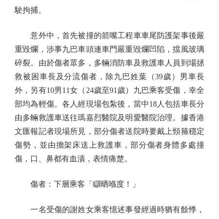
駛拘捕。
意外中，首先被撞的箭嘴工程車車尾防護架事後嚴
重毀爛，涉事九巴車頭連車門嚴重毀爛凹陷，擋風玻璃
碎裂。由於傷者眾多，多輛消防車及救護車人員到場拯
救被困車長及分流傷者，除九巴姓葉（39歲）男車長
外，另有10男11女（24歲至91歲）九巴乘客受傷，幸全
部均為輕傷。各人經現場包紮後，當中18人包括車長分
由多輛救護車送往瑪嘉烈醫院及明愛醫院治理。據香港
文匯報記者現場所見，部分傷者送院時要戴上頸箍穩定
傷勢，並由擔架床送上救護車，部分傷者身體多處撞
傷，口、鼻都有血漬，表情痛楚。
傷者：下層乘客「瞓晒喺度！」
一名受傷的謝姓女乘客憶述事發經過時猶有餘悸，