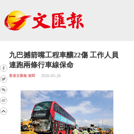
九巴撼箭嘴工程車釀22傷 工作人員
連跑兩條行車線保命
2026-05-26
香港文匯報 港聞