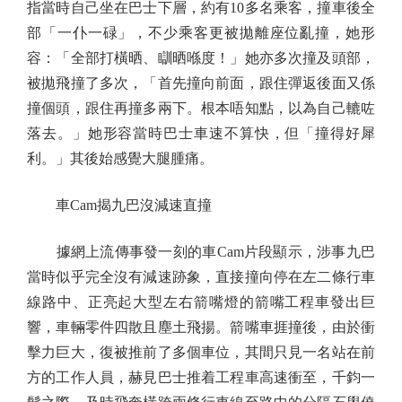
指當時自己坐在巴士下層，約有10多名乘客，撞車後全
部「一仆一碌」，不少乘客更被拋離座位亂撞，她形
容：「全部打橫晒、瞓晒喺度！」她亦多次撞及頭部，
被拋飛撞了多次，「首先撞向前面，跟住彈返後面又係
撞個頭，跟住再撞多兩下。根本唔知點，以為自己轆咗
落去。」她形容當時巴士車速不算快，但「撞得好犀
利。」其後始感覺大腿腫痛。
車Cam揭九巴沒減速直撞
據網上流傳事發一刻的車Cam片段顯示，涉事九巴
當時似乎完全沒有減速跡象，直接撞向停在左二條行車
線路中、正亮起大型左右箭嘴燈的箭嘴工程車發出巨
響，車輛零件四散且塵土飛揚。箭嘴車捱撞後，由於衝
擊力巨大，復被推前了多個車位，其間只見一名站在前
方的工作人員，赫見巴士推着工程車高速衝至，千鈞一