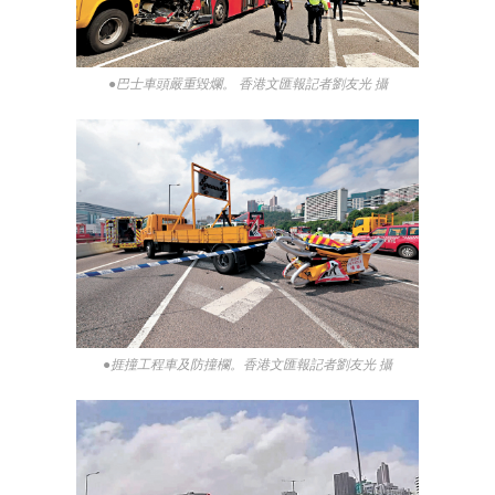
●巴士車頭嚴重毀爛。 香港文匯報記者劉友光 攝
●捱撞工程車及防撞欄。香港文匯報記者劉友光 攝