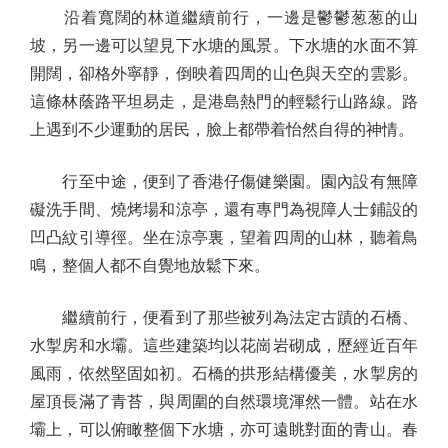
沿着寬闊的林道繼續前行，一邊是鬱鬱葱葱的山
坡，另一邊可以望見下水塘的風景。下水塘的水面不算
開闊，卻格外寧靜，倒映着四周的山色與天空的雲影。
這條林蔭路平坦易走，是港島熱門的輕鬆行山路線。路
上遇到不少運動的居民，臉上都帶着怡然自得的神情。
行至中途，便到了香港仔傷健樂園。園內設有無障
礙洗手間、燒烤場和涼亭，還有專門為視障人士鋪設的
凹凸紋引導徑。坐在涼亭裏，望着四周的山林，聽着鳥
鳴，整個人都不自覺地放鬆下來。
繼續前行，便看到了那些被列為法定古蹟的石橋、
水掣房和水壩。這些建築均以花崗岩砌成，歷經近百年
風雨，依然堅固如初。石橋的拱形結構優美，水掣房的
屋頂長滿了青苔，與周圍的自然環境渾然一體。站在水
壩上，可以俯瞰整個下水塘，亦可遠眺對面的青山。春