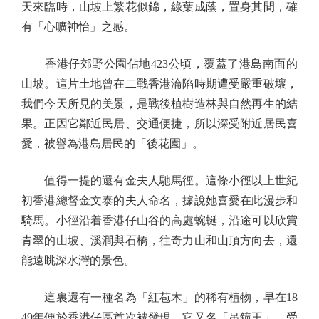
天來臨時，山坡上繁花似錦，綠葉成蔭，置身其間，確
有「心曠神怡」之感。
香港仔郊野公園佔地423公頃，覆蓋了港島南面的
山坡。這片土地曾在二戰香港淪陷時期遭受嚴重破壞，
我們今天所見的美景，是戰後植樹造林與自然再生的結
果。正因它鄰近民居、交通便捷，所以深受附近居民喜
愛，被譽為港島居民的「後花園」。
值得一提的還有金夫人馳馬徑。這條小徑以上世紀
初香港總督金文泰的夫人命名，據說她喜愛在此漫步和
騎馬。小徑沿着香港仔山谷的高處蜿蜒，沿途可以欣賞
青翠的山坡、溪澗與石橋，往奇力山和山頂方向去，還
能遠眺深水灣的景色。
這裏還有一種名為「紅苞木」的稀有植物，早在18
49年便於香港仔區首次被發現。它又名「吊鐘王」，受