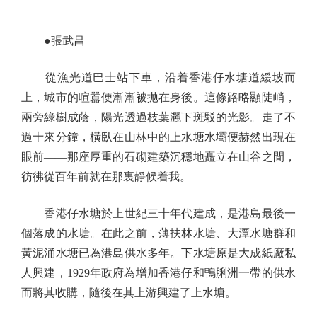
●張武昌
從漁光道巴士站下車，沿着香港仔水塘道緩坡而
上，城市的喧囂便漸漸被拋在身後。這條路略顯陡峭，
兩旁綠樹成蔭，陽光透過枝葉灑下斑駁的光影。走了不
過十來分鐘，橫臥在山林中的上水塘水壩便赫然出現在
眼前——那座厚重的石砌建築沉穩地矗立在山谷之間，
彷彿從百年前就在那裏靜候着我。
香港仔水塘於上世紀三十年代建成，是港島最後一
個落成的水塘。在此之前，薄扶林水塘、大潭水塘群和
黃泥涌水塘已為港島供水多年。下水塘原是大成紙廠私
人興建，1929年政府為增加香港仔和鴨脷洲一帶的供水
而將其收購，隨後在其上游興建了上水塘。