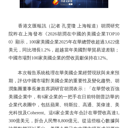
香港文匯報訊（記者 孔雯瓊 上海報道）胡潤研究
院昨在上海發布《2026胡潤在中國的美國企業TOP10
0》顯示，100家美國企業2025年在華總營收超過3,622億
美元，同比增長1.2%，超越當年美國對華貿易逆差額；
中國市場對100家美國企業的營收貢獻保持在12%。
本次報告系統梳理在華美國企業經營現狀與未來預
期，評估中國市場對美國企業的重要性及變化趨勢。胡
潤集團董事長兼首席調研官胡潤表示：「在華營收百強
美國企業中，有6家企業的一把手在日前特朗普訪華的
企業代表團中，包括蘋果、特斯拉、高通、英偉達、美
光科技及Coherent。這6家企業去年合計在華營收高達1,
300億美元，折合人民幣8,800億元。從這些核心數據與