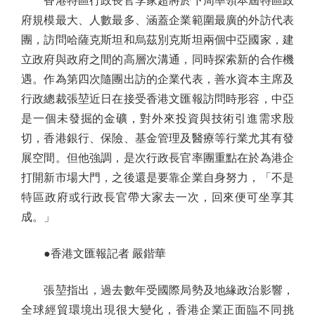
香港特區行政長官李家超將於下周率領本屆特區政
府規模最大、人數最多、涵蓋企業範圍最廣的外訪代表
團，訪問哈薩克斯坦和烏茲別克斯坦兩個中亞國家，建
立政府與政府之間的高層次溝通，同時探索新的合作機
遇。作為第四次隨團出訪的企業代表，善水資本主席及
行政總裁張堃近日在接受香港文匯報訪問時形容，中亞
是一個未發掘的金礦，對外來投資與技術引進需求殷
切，香港銀行、保險、基金管理及醫療等行業尤其有發
展空間。但他強調，是次行政長官率團重點在於為港企
打開新市場大門，之後還是要靠企業自身努力，「不是
特區政府或行政長官帶大家去一次，回來便可坐享其
成。」
●香港文匯報記者 嚴鍇華
張堃指出，過去數年受國際局勢及地緣政治影響，
全球經貿環境出現很大變化，香港企業正面臨不同挑