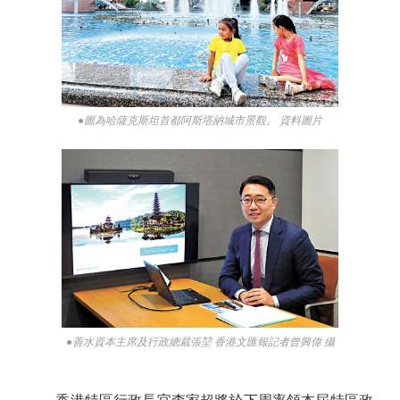
●圖為哈薩克斯坦首都阿斯塔納城市景觀。 資料圖片
●善水資本主席及行政總裁張堃 香港文匯報記者曾興偉 攝