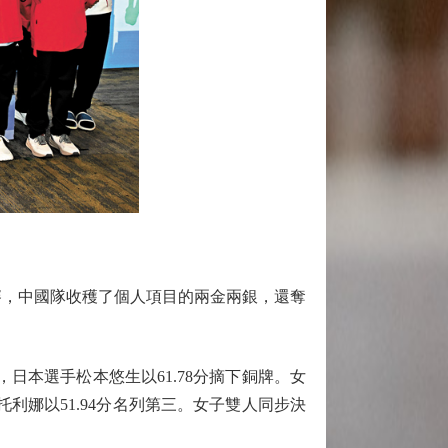
賽，中國隊收穫了個人項目的兩金兩銀，還奪
日本選手松本悠生以61.78分摘下銅牌。女
托利娜以51.94分名列第三。女子雙人同步決