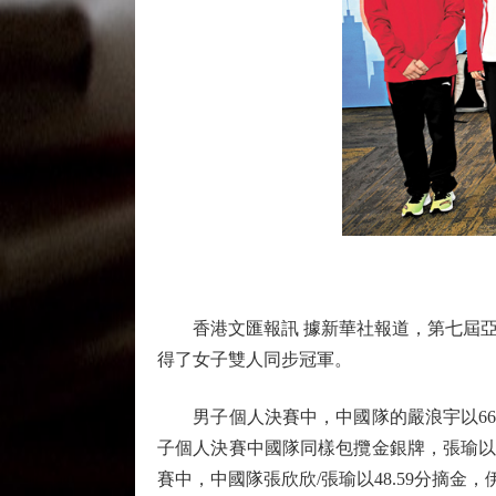
香港文匯報訊 據新華社報道，第七屆亞洲
得了女子雙人同步冠軍。
男子個人決賽中，中國隊的嚴浪宇以66.1
子個人決賽中國隊同樣包攬金銀牌，張瑜以56
賽中，中國隊張欣欣/張瑜以48.59分摘