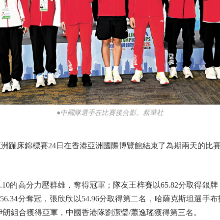
●中國隊選手在比賽後合影。新華社
蹦床錦標賽24日在香港亞洲國際博覽館結束了為期兩天的比
0的高分力壓群雄，奪得冠軍；隊友王梓賽以65.82分取得銀牌，
.34分奪冠，張欣欣以54.96分取得第二名，哈薩克斯坦選手布
金，伊朗組合獲得亞軍，中國香港隊劉潔瑩/蕭逸瑤獲得第三名。