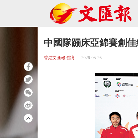
中國隊蹦床亞錦賽創佳
香港文匯報 體育
2026-05-26