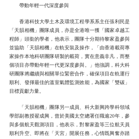
帶動年輕一代深度參與
香港科技大學土木及環境工程學系系主任張利民是
「天韻相機」團隊成員，亦是全港唯一獲「國家卓越工
程師」頭銜的學者，他表示，團隊十分期待黎家盈參與
並協助「天韻相機」在軌安裝及操作，「由香港載荷專
家操作本地科研團隊研製的載荷，實在意義非凡，而整
個項目亦帶動年輕一代更深度參與。」他強調，科大科
研團隊將繼續與相關單位緊密合作，確保項目在軌運行
順利、發揮最佳的溫室氣體監測效能，為國家「雙碳」
目標貢獻力量。
「天韻相機」團隊另一成員、科大新興跨學科領域
學部副教授翟成興，曾於美國太空總署任職逾20年，參
與多個航天觀測項目，他表示，對黎家盈等三位航天員
順利升空、即將在「天宮」開展任務，心情既興奮亦踏