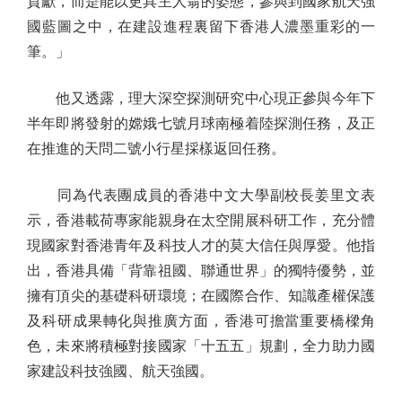
貢獻，而是能以更具主人翁的姿態，參與到國家航天強
國藍圖之中，在建設進程裏留下香港人濃墨重彩的一
筆。」
他又透露，理大深空探測研究中心現正參與今年下
半年即將發射的嫦娥七號月球南極着陸探測任務，及正
在推進的天問二號小行星採樣返回任務。
同為代表團成員的香港中文大學副校長姜里文表
示，香港載荷專家能親身在太空開展科研工作，充分體
現國家對香港青年及科技人才的莫大信任與厚愛。他指
出，香港具備「背靠祖國、聯通世界」的獨特優勢，並
擁有頂尖的基礎科研環境；在國際合作、知識產權保護
及科研成果轉化與推廣方面，香港可擔當重要橋樑角
色，未來將積極對接國家「十五五」規劃，全力助力國
家建設科技強國、航天強國。