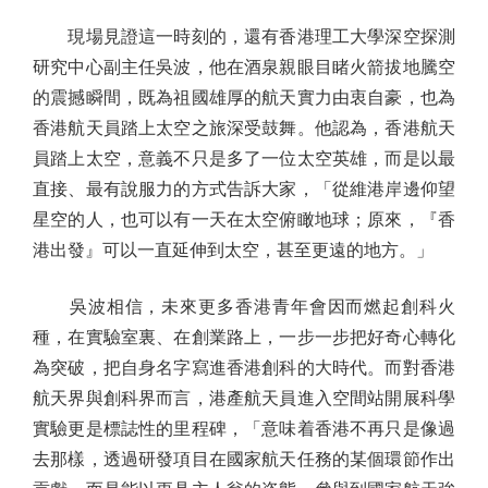
現場見證這一時刻的，還有香港理工大學深空探測
研究中心副主任吳波，他在酒泉親眼目睹火箭拔地騰空
的震撼瞬間，既為祖國雄厚的航天實力由衷自豪，也為
香港航天員踏上太空之旅深受鼓舞。他認為，香港航天
員踏上太空，意義不只是多了一位太空英雄，而是以最
直接、最有說服力的方式告訴大家，「從維港岸邊仰望
星空的人，也可以有一天在太空俯瞰地球；原來，『香
港出發』可以一直延伸到太空，甚至更遠的地方。」
吳波相信，未來更多香港青年會因而燃起創科火
種，在實驗室裏、在創業路上，一步一步把好奇心轉化
為突破，把自身名字寫進香港創科的大時代。而對香港
航天界與創科界而言，港產航天員進入空間站開展科學
實驗更是標誌性的里程碑，「意味着香港不再只是像過
去那樣，透過研發項目在國家航天任務的某個環節作出