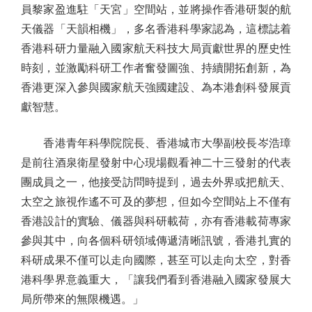
員黎家盈進駐「天宮」空間站，並將操作香港研製的航
天儀器「天韻相機」，多名香港科學家認為，這標誌着
香港科研力量融入國家航天科技大局貢獻世界的歷史性
時刻，並激勵科研工作者奮發圖強、持續開拓創新，為
香港更深入參與國家航天強國建設、為本港創科發展貢
獻智慧。
香港青年科學院院長、香港城市大學副校長岑浩璋
是前往酒泉衛星發射中心現場觀看神二十三發射的代表
團成員之一，他接受訪問時提到，過去外界或把航天、
太空之旅視作遙不可及的夢想，但如今空間站上不僅有
香港設計的實驗、儀器與科研載荷，亦有香港載荷專家
參與其中，向各個科研領域傳遞清晰訊號，香港扎實的
科研成果不僅可以走向國際，甚至可以走向太空，對香
港科學界意義重大，「讓我們看到香港融入國家發展大
局所帶來的無限機遇。」