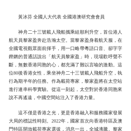
黃冰芬 全國人大代表 全國港澳研究會會員
神舟二十三號載人飛船攜乘組順利升空，首位港人
航天員黎家盈奔赴浩瀚太空。當黎家盈身着航天服，在
全國電視觀眾面前揮手，用一口略帶粵語口音、卻字字
鏗鏘的普通話說出「航天員黎家盈」時，現場歡呼聲不
斷，無數香港同胞的心，都充滿了難以言喻的激動。這
位80後香港女性，乘坐神舟二十三號載人飛船升空，執
行為期半年的任務。作為載荷專家，黎家盈將在太空站
進行連串科學實驗。從這一刻起，太空對於香港同胞來
說不再遙遠，中國空間站注入了香港力量。
這不僅是香港之光，更是香港融入和服務國家發展
大局的標誌性時刻。2022年，國家首次向香港特區及澳
門特區開放載荷專家選拔，消息一出，全城沸騰。黎家