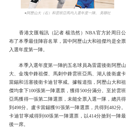
●阿歷山大（右）和雲班亞馬均入選年度一陣。 美聯社
香港文匯報訊（記者 楊浩然）NBA官方於周日公
布了本季最佳陣容名單，當中阿歷山大和祖傑均是全票
入選年度第一陣。
本季入選年度第一陣的五名球員為雷霆後衛阿歷山
大、金塊中鋒祖傑、馬刺中鋒雲班亞馬、湖人後衛盧卡
當錫和活塞後衛卡迪甘寧咸。據報道指，阿歷山大和祖
傑均拿下100張第一陣選票，獲得500分滿分。至於雲班
亞馬獲得一張第二陣選票，未能全票入選一隊，總共得
到498分。盧卡當錫獲91張第一陣選票，共得到482分。
卡迪甘寧咸得到60張第一陣選票，以414分搶到一陣最
後一席。