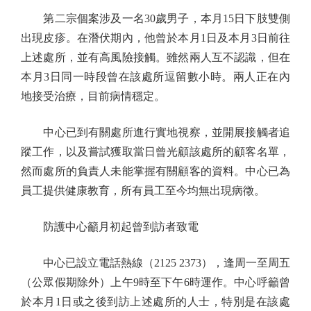
第二宗個案涉及一名30歲男子，本月15日下肢雙側
出現皮疹。在潛伏期內，他曾於本月1日及本月3日前往
上述處所，並有高風險接觸。雖然兩人互不認識，但在
本月3日同一時段曾在該處所逗留數小時。兩人正在內
地接受治療，目前病情穩定。
中心已到有關處所進行實地視察，並開展接觸者追
蹤工作，以及嘗試獲取當日曾光顧該處所的顧客名單，
然而處所的負責人未能掌握有關顧客的資料。中心已為
員工提供健康教育，所有員工至今均無出現病徵。
防護中心籲月初起曾到訪者致電
中心已設立電話熱線（2125 2373），逢周一至周五
（公眾假期除外）上午9時至下午6時運作。中心呼籲曾
於本月1日或之後到訪上述處所的人士，特別是在該處