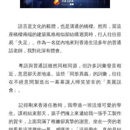
語言是文化的載體，也是溝通的橋樑。然而，當這
座橋樑兩端的建築風格相似卻結構迥異時，行人往往容
易「失足」。作為一名從內地來到香港生活多年的普通
話老師，我對此深有體會。
粵語與普通話雖然同根同源，但許多詞彙發音相
近，意思卻天差地遠。這些「同形異義」的詞彙，往往
在不經意間製造出一幕幕讓人啼笑皆非的「美麗誤
會」。
記得剛來香港任教時，我帶過一班活潑可愛的學
生。課程結束那天，孩子們擁上來遞給我一張手工製作
的賀卡，上面寫滿了稚嫩卻真摯的謝意。坐在一旁的老
師看着這溫馨的一幕，感嘆道：「這班學生，真的是好