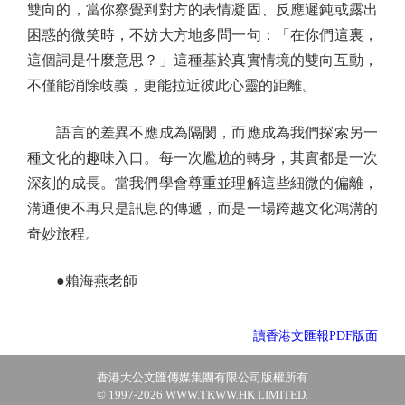
雙向的，當你察覺到對方的表情凝固、反應遲鈍或露出
困惑的微笑時，不妨大方地多問一句：「在你們這裏，
這個詞是什麼意思？」這種基於真實情境的雙向互動，
不僅能消除歧義，更能拉近彼此心靈的距離。
語言的差異不應成為隔閡，而應成為我們探索另一
種文化的趣味入口。每一次尷尬的轉身，其實都是一次
深刻的成長。當我們學會尊重並理解這些細微的偏離，
溝通便不再只是訊息的傳遞，而是一場跨越文化鴻溝的
奇妙旅程。
●賴海燕老師
讀香港文匯報PDF版面
香港大公文匯傳媒集團有限公司版權所有
© 1997-2026 WWW.TKWW.HK LIMITED.