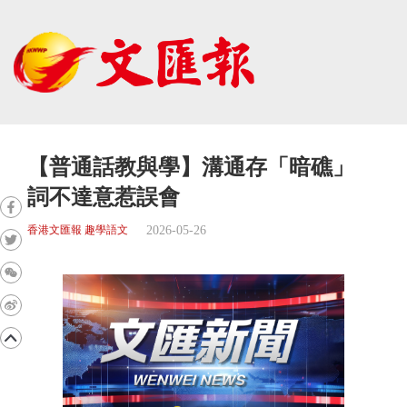
【普通話教與學】溝通存「暗礁」
詞不達意惹誤會
2026-05-26
香港文匯報 趣學語文