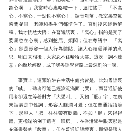
窩心啊！」我當時心裏咯噔一下，連忙搖手：「不窩
心，不窩心，一點也不窩心！」話音剛落，教室裏空氣
瞬間凝固，老師和學生們都愣住了。直到後來經過解
釋，我才恍然大悟：在普通話裏，「窩心」指的是受了
委屈憋在心裏，感到憋屈、煩悶；但在粵語中，「窩
心」卻是形容一個人行為體貼、讓人心頭暖洋洋的意
思。明白真相後，大家忍不住哈哈大笑。這次「詞不達
意」的尷尬經歷，成了我粵語學習路上最深刻的一課。
事實上，這類陷阱在生活中俯拾皆是。比如粵語裏
的「喊」，聽者可能已經淚流滿面（哭），而普通話使
用者卻還在等着對方「大聲叫」。又如「肥」字，在廣
東話裏是中性詞，形容人圓潤可愛；但在普通話語境
下，形容人「肥」往往帶有貶義，不如「胖」來得得
體。更極端的例子還有「班房」，在香港學生眼裏那是
充滿書聲的「教室」，但在普通話語境裏，那卻是讓人