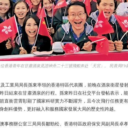
多位香港青年在甘肅酒泉見證神舟二十三號飛船奔赴「天宮」。 民青局Fb
及工業局局長孫東率領的香港特區代表團，前晚在酒泉衛星發射
昨日結束在甘肅酒泉的行程。孫東昨日在社交平台發帖表示，
箭直衝雲霄彰顯了國家科研實力不斷躍升，且今次飛行任務更
身創科優勢，更好融入和服務國家發展大局的歷史性跨越。
事務辦公室三局局長鄒勁松、香港特區政府保安局副局長卓孝