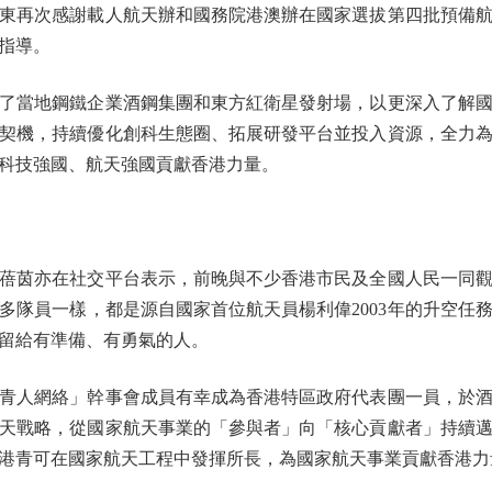
東再次感謝載人航天辦和國務院港澳辦在國家選拔第四批預備
指導。
當地鋼鐵企業酒鋼集團和東方紅衛星發射場，以更深入了解國
契機，持續優化創科生態圈、拓展研發平台並投入資源，全力
科技強國、航天強國貢獻香港力量。
茵亦在社交平台表示，前晚與不少香港市民及全國人民一同觀
多隊員一樣，都是源自國家首位航天員楊利偉2003年的升空任
留給有準備、有勇氣的人。
人網絡」幹事會成員有幸成為香港特區政府代表團一員，於酒
天戰略，從國家航天事業的「參與者」向「核心貢獻者」持續
港青可在國家航天工程中發揮所長，為國家航天事業貢獻香港力