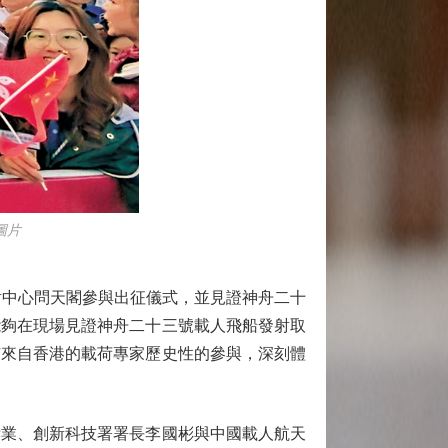
圖片
中心問天閣參與出征儀式，並見證神舟二十
能夠在現場見證神舟二十三號載人飛船發射取
有來自香港的載荷專家歷史性的參與，深刻體
業、創新科技署署長李國彬與中國載人航天