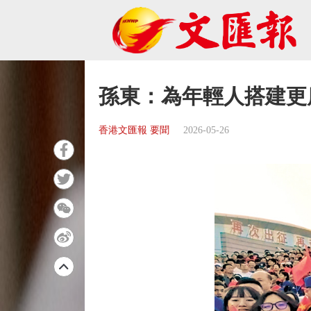
孫東：為年輕人搭建更
香港文匯報 要聞
2026-05-26