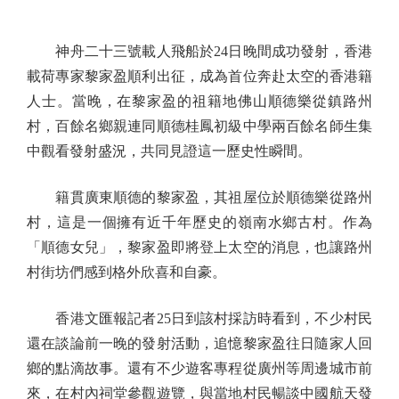
神舟二十三號載人飛船於24日晚間成功發射，香港
載荷專家黎家盈順利出征，成為首位奔赴太空的香港籍
人士。當晚，在黎家盈的祖籍地佛山順德樂從鎮路州
村，百餘名鄉親連同順德桂鳳初級中學兩百餘名師生集
中觀看發射盛況，共同見證這一歷史性瞬間。
籍貫廣東順德的黎家盈，其祖屋位於順德樂從路州
村，這是一個擁有近千年歷史的嶺南水鄉古村。作為
「順德女兒」，黎家盈即將登上太空的消息，也讓路州
村街坊們感到格外欣喜和自豪。
香港文匯報記者25日到該村採訪時看到，不少村民
還在談論前一晚的發射活動，追憶黎家盈往日隨家人回
鄉的點滴故事。還有不少遊客專程從廣州等周邊城市前
來，在村內祠堂參觀遊覽，與當地村民暢談中國航天發