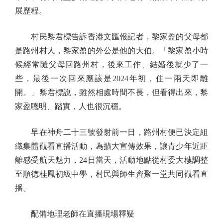
展歷程。
村民黎君標告訴香港文匯報記者，黎家盈的父母都
是路州村人，黎家盈的外公是他的大伯。「黎家盈小時
候經常隨父母回路州村，後來工作、結婚後就少了一
些，最後一次回來應該是2024年初，住一兩天即離
開。」黎君標說，雖然相處時間不長，但看得出來，黎
家盈聰明、踏實，人也很沉穩。
早在神舟二十三號發射前一日，路州村便已決定組
織集體觀看直播活動，為擴大宣傳效果，讓青少年近距
離感受航天魅力，24日當天，活動地點從村委大樓調整
至順德桂鳳初級中學，村民與師生齊聚一堂共同觀看直
播。
配備地理老師在直播現場釋疑