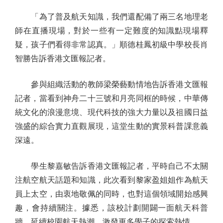
「為了普及航天知識，我們還配備了兩三名地理老
師在直播現場，對於一些有一定難度的知識點現場釋
疑，孩子們看得非常認真。」順德桂鳳初級中學校長肖
智勝告訴香港文匯報記者。
參與組織活動的教師梁榮藝動情地告訴香港文匯報
記者，當看到神舟二十三號和月亮同框的時候，中華傳
統文化的浪漫意境、現代科技的強大力量以及祖國日益
強盛的綜合實力直觀展現，這堂生動的實景科普課意義
深遠。
學生黎嘉敏告訴香港文匯報記者，平時自己不太關
注航空航天話題和知識，此次看到黎家盈姐姐作為航天
員上太空，由衷地敬佩的同時，也對這個領域開始感興
趣，會持續關注。據悉，該校計劃開闢一面航天科普
牆，延續校園航天熱潮，激發更多學子的探索熱情。