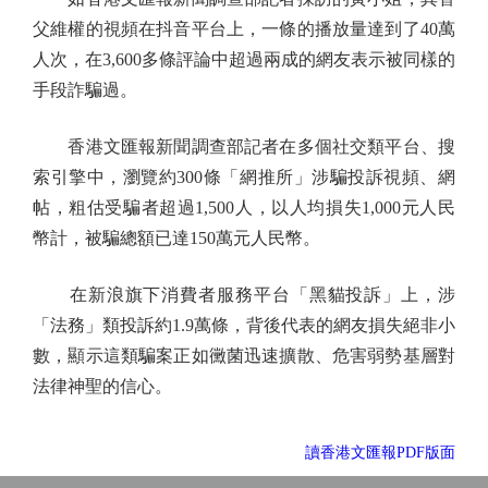
父維權的視頻在抖音平台上，一條的播放量達到了40萬
人次，在3,600多條評論中超過兩成的網友表示被同樣的
手段詐騙過。
香港文匯報新聞調查部記者在多個社交類平台、搜
索引擎中，瀏覽約300條「網推所」涉騙投訴視頻、網
帖，粗估受騙者超過1,500人，以人均損失1,000元人民
幣計，被騙總額已達150萬元人民幣。
在新浪旗下消費者服務平台「黑貓投訴」上，涉
「法務」類投訴約1.9萬條，背後代表的網友損失絕非小
數，顯示這類騙案正如黴菌迅速擴散、危害弱勢基層對
法律神聖的信心。
讀香港文匯報PDF版面