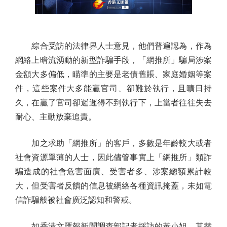
綜合受訪的法律界人士意見，他們普遍認為，作為
網絡上暗流湧動的新型詐騙手段，「網推所」騙局涉案
金額大多偏低，瞄準的主要是老債舊賬、家庭婚姻等案
件，這些案件大多能贏官司、卻難於執行，且曠日持
久，在贏了官司卻遲遲得不到執行下，上當者往往失去
耐心、主動放棄追責。
加之求助「網推所」的客戶，多數是年齡較大或者
社會資源單薄的人士，因此儘管事實上「網推所」類詐
騙造成的社會危害面廣、受害者多、涉案總額累計較
大，但受害者反饋的信息被網絡各種資訊掩蓋，未如電
信詐騙般被社會廣泛認知和警戒。
如香港文匯報新聞調查部記者採訪的黃小姐，其替