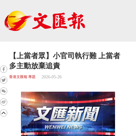
【上當者眾】小官司執行難 上當者
多主動放棄追責
2026-05-26
香港文匯報 專題