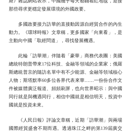
斯》雜誌網站表示，中國幾乎每天都鋪着紅地毯，迎接
那些尋求更穩定發展環境的外國政要。
多國政要接力訪華的直接動因源自經貿合作的內生
動力。《環球時報》文章稱，更多國家「向東看」，是
主動向中國「取經問道」，尋找發展機遇。
此輪「訪華潮」伴隨着「豪華」商務代表團：美國
總統特朗普帶來17位科技、金融等領域的企業家；俄羅
斯總統普京的隨訪名單中有不少能源、金融等領域核心
人物；斯塔默率60多位各界代表來華……一份份合作文
件被媒體廣泛報道、頻頻刷屏，也向世界昭示：與中國
同行就是與機遇同行，相信中國就是相信明天，投資中
國就是投資未來。
《人民日報》評論文章稱，近期「訪華潮」與兩場
國際經貿盛會不期而遇。透過珠江之畔的第139屆廣交