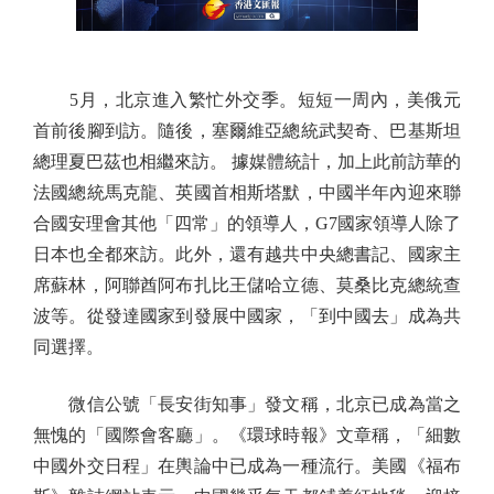
5月，北京進入繁忙外交季。短短一周內，美俄元
首前後腳到訪。隨後，塞爾維亞總統武契奇、巴基斯坦
總理夏巴茲也相繼來訪。 據媒體統計，加上此前訪華的
法國總統馬克龍、英國首相斯塔默，中國半年內迎來聯
合國安理會其他「四常」的領導人，G7國家領導人除了
日本也全都來訪。此外，還有越共中央總書記、國家主
席蘇林，阿聯酋阿布扎比王儲哈立德、莫桑比克總統查
波等。從發達國家到發展中國家，「到中國去」成為共
同選擇。
微信公號「長安街知事」發文稱，北京已成為當之
無愧的「國際會客廳」。《環球時報》文章稱，「細數
中國外交日程」在輿論中已成為一種流行。美國《福布