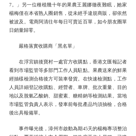
7。」另一位種植幾十年的果農王麗娜徹夜難眠，她家
楊梅僅在本省熟人圈銷售，從未經手違規商販，卻依然
被波及。電商阿清往年每日可賣近百單，如今朋友圈單
日銷量歸零。
嚴格落實收購商「黑名單」
在浮宮鎮後寶村一處官方收購點，香港文匯報記者
看到市場監管等多部門工作人員駐點。果農送來的鮮果
經抽樣檢測合格後方可裝車發貨。在快速檢測點，工作
人員詳細登記收購點、經營者、車牌、批次重量、目的
地以及脫氫乙酸鈉、甜蜜素、糖精鈉等檢測結果。當地
市場監管負責人表示，發車前每批產品均須抽檢，合格
後出具報備單。
事件曝光後，漳州市啟動為期45天的楊梅專項整治