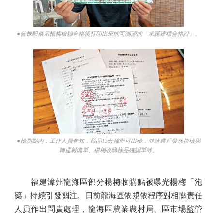
●曾棟毅展示楊梅檢驗合格後打印出來的可溯源的「承諾達標合格證」。
●檢測點內，工作人員告知，樣品15分鐘即可出檢，並給農戶發放快檢與
轉運報備單、楊梅收購樣品確認單等。
福建漳州龍海區部分楊梅收購點被曝光楊梅「泡
藥」持續引發關注。日前龍海區依規依程序對相關責任
人員作出問責處理，龍海區農業農村局、區市場監管