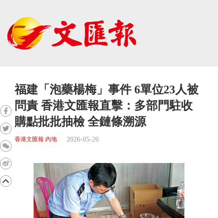
福建「泡藥楊梅」事件 6單位23人被
問責 香港文匯報直擊：多部門駐收
購點批批抽檢 全鏈條溯源
2026-05-26
香港文匯報 內地