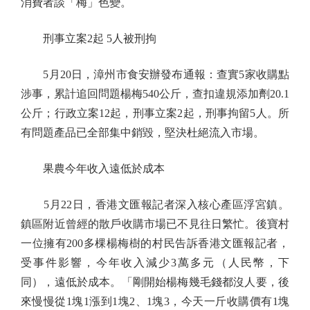
消費者談「梅」色變。
刑事立案2起 5人被刑拘
5月20日，漳州市食安辦發布通報：查實5家收購點
涉事，累計追回問題楊梅540公斤，查扣違規添加劑20.1
公斤；行政立案12起，刑事立案2起，刑事拘留5人。所
有問題產品已全部集中銷毀，堅決杜絕流入市場。
果農今年收入遠低於成本
5月22日，香港文匯報記者深入核心產區浮宮鎮。
鎮區附近曾經的散戶收購市場已不見往日繁忙。後寶村
一位擁有200多棵楊梅樹的村民告訴香港文匯報記者，
受事件影響，今年收入減少3萬多元（人民幣，下
同），遠低於成本。「剛開始楊梅幾毛錢都沒人要，後
來慢慢從1塊1漲到1塊2、1塊3，今天一斤收購價有1塊