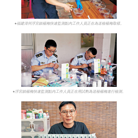
●福建漳州浮宮鎮楊梅快速監測點內工作人員正在為送檢楊梅取樣。
●浮宮鎮楊梅快速監測點內工作人員正在用試劑為送檢楊梅進行檢測。