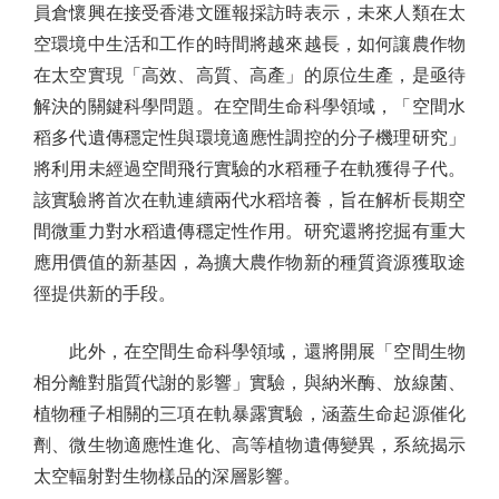
員倉懷興在接受香港文匯報採訪時表示，未來人類在太
空環境中生活和工作的時間將越來越長，如何讓農作物
在太空實現「高效、高質、高產」的原位生產，是亟待
解決的關鍵科學問題。在空間生命科學領域，「空間水
稻多代遺傳穩定性與環境適應性調控的分子機理研究」
將利用未經過空間飛行實驗的水稻種子在軌獲得子代。
該實驗將首次在軌連續兩代水稻培養，旨在解析長期空
間微重力對水稻遺傳穩定性作用。研究還將挖掘有重大
應用價值的新基因，為擴大農作物新的種質資源獲取途
徑提供新的手段。
此外，在空間生命科學領域，還將開展「空間生物
相分離對脂質代謝的影響」實驗，與納米酶、放線菌、
植物種子相關的三項在軌暴露實驗，涵蓋生命起源催化
劑、微生物適應性進化、高等植物遺傳變異，系統揭示
太空輻射對生物樣品的深層影響。