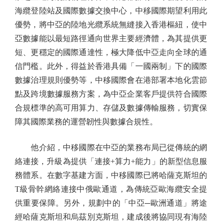
海纜登陸站及國際數據交換中心，中移國際期望利用此
優勢，將中亞的陸地光纜系統無縫接入香港樞紐，使中
亞數據能以最短路徑通向世界主要經濟體，為其提供更
短、更穩定的國際通達性，極大降低中亞走向全球的通
信門檻。此外，得益於香港具備「一國兩制」下的國際
數據治理規則優勢等，中移國際會在港部署本地化雲節
點及跨境數據服務方案，為中亞企業客戶提供符合國際
合規標準的高可用算力、存儲及數據傳輸服務，切實保
障其國際業務的運營韌性與數據合規性。
他介紹，中移國際在中亞的業務布局已從傳統的網
絡連接，升級為提供「連接+算力+能力」的新型信息服
務體系。在數字基建方面，中移國際已將哈薩克斯坦的
T級骨幹網絡連接中俄歐通道，為傳統亞歐海纜安全提
供重要保障。另外，規劃中的「中亞─歐洲通道」將途
經哈薩克斯坦和烏茲別克斯坦，建成後將協同現有海陸