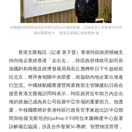
●陳建勛指特區政府近年助力內企出海的措施，已成為其公司拓展中亞市
場的重要助力。 香港文匯報記者曾興偉 攝
香港文匯報訊（記者 黃子晉）香港特區政府積極支
持內地企業經香港「走出去」，特區政府律政司副司長
張國鈞和商務及經濟發展局局長丘應樺昨日下午啟程前
往北京，將拜會相關中央部委，就協助內地企業出海進
行交流。中國移動國際運營商業務部主管陳建勛日前在
接受香港文匯報訪問時表示，特區政府近年助力內企出
海的措施已成為其公司拓展中亞市場的重要助力。他透
露，中移國際將於香港特區行政長官李家超出訪中亞期
間與哈薩克斯坦的QazPost-YT0阿拉木圖轉運中心簽署
諒解備忘協議，涉及合作發展5G專網、智慧物流管理，