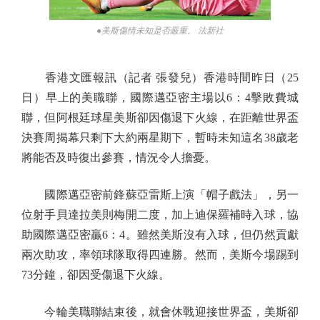
●美斯傷情未知是否嚴重。 法新社
香港文匯報訊（記者 張發兒）香港時間昨日（25
日）早上的美職聯，國際邁亞密主場以6：4擊敗費城
聯，但阿根廷球星美斯卻因傷退下火線，在距離世界盃
決賽周揭幕只剩下大約兩星期下，暫時未知這名38歲老
將能否及時復出參賽，情況令人擔憂。
國際邁亞密前鋒蘇亞雷斯上演「帽子戲法」，另一
位射手貝達拉美則梅開二度，加上迪保羅補時入球，協
助國際邁亞密贏6：4。雖然美斯沒有入球，但仍然貢獻
兩次助攻，率領球隊取得四連勝。然而，美斯今場踢到
73分鐘，卻因受傷退下火線。
今輪美職聯結束後，就會休戰迎接世界盃，美斯卻