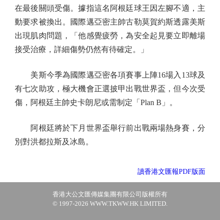
在最後關頭受傷。據指這名阿根廷球王因左腳不適，主
動要求被換出。國際邁亞密主帥古勒莫賀約斯透露美斯
出現肌肉問題，「他感覺疲勞，為安全起見要立即離場
接受治療，詳細傷勢仍然有待確定。」
美斯今季為國際邁亞密各項賽事上陣16場入13球及
有七次助攻，極大機會正選披甲出戰世界盃，但今次受
傷，阿根廷主帥史卡朗尼或需制定「Plan B」。
阿根廷將於下月世界盃舉行前出戰兩場熱身賽，分
別對洪都拉斯及冰島。
讀香港文匯報PDF版面
香港大公文匯傳媒集團有限公司版權所有
© 1997-2026 WWW.TKWW.HK LIMITED.