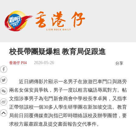
校長帶團疑爆粗 教育局促跟進
2026-05-26
香港仔 P04
分享
近日網傳影片顯示一名男子在旅遊巴車門口與路旁
兩名女保安員爭執，男子一度以粗言穢語辱罵對方。帖
文指涉事男子為屯門新會商會中學校長李卓興，又指李
正帶領該校一個30多人學生研學團在新加坡交流。教育
局前日回覆傳媒查詢指已即時聯絡該校及辦學團體，要
求校方嚴肅跟進及提交書面報告交代事件。