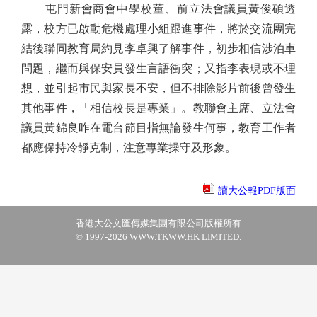
屯門新會商會中學校董、前立法會議員黃俊碩透
露，校方已啟動危機處理小組跟進事件，將於交流團完
結後聯同教育局約見李卓興了解事件，初步相信涉泊車
問題，繼而與保安員發生言語衝突；又指李表現或不理
想，並引起市民與家長不安，但不排除影片前後曾發生
其他事件，「相信校長是專業」。教聯會主席、立法會
議員黃錦良昨在電台節目指無論發生何事，教育工作者
都應保持冷靜克制，注意專業操守及形象。
讀大公報PDF版面
香港大公文匯傳媒集團有限公司版權所有
© 1997-2026 WWW.TKWW.HK LIMITED.