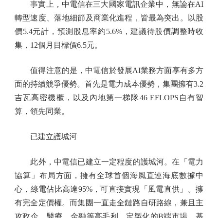
事實上，中電信在三大國家電訊企業中，無論在AI
轉型速度、落地細節及商業化進程，皆最為突出。以股
價5.4元計，預測股息率約5.6%，建議待股價調整時收
集，12個月目標價6.5元。
值得注意的是，中電信於發展AI業務方面享有多方
面的持續競爭優勢。首先是電力成本優勢，集團擁有3.2
吉瓦高密機櫃，以及內地第一梯隊46 EFLOPS自有智
算，領先同業。
已建立護城河
此外，中電信已建立一定程度的護城河。在「電力
協算」布局方面，擁有全球首個海風直連海底數據中
心，綠電佔比高達95%，可直接實現「風電直供」。擁
有完全定價權。而集團一直走全鏈路自研路線，兼且主
攻政企、醫療、金融等高毛利、定製化的B端市場。基