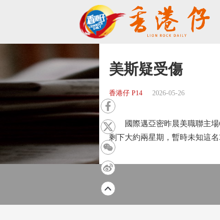
美斯疑受傷
香港仔 P14
2026-05-26
國際邁亞密昨晨美職聯主場6:
剩下大約兩星期，暫時未知這名