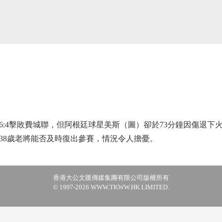
4擊敗費城聯，但阿根廷球星美斯（圖）卻於73分鐘因傷退下
38歲老將能否及時復出參賽，情況令人擔憂。
香港大公文匯傳媒集團有限公司版權所有
© 1997-2026 WWW.TKWW.HK LIMITED.