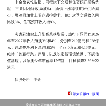
中金發表報告指，同程旗下交通和住宿預訂業務承
壓，主要因地緣政局波動、油價上漲導致航班供給減
少，燃油附加費上漲亦遏抑需求。估計次季交通收入同
比跌3%。住宿預訂收入增8%。
考慮到油價上升影響業務增長，該行下調同程2026
年至2027年收入預測3%和4%，分別至210億元和228億
元，經調整淨利下調2%和5%，至38.5億元和42.7億元。
維持「跑贏行業」評級，以反映宏觀環境波動，下調估
值基礎，以預測今年市盈率12倍計，目標價降21%至22
港元。
個股分析—中金
讀大公報PDF版面
香港大公文匯傳媒集團有限公司版權所有