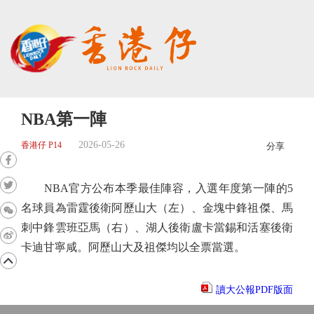
NBA第一陣
2026-05-26
香港仔 P14
分享
NBA官方公布本季最佳陣容，入選年度第一陣的5
名球員為雷霆後衛阿歷山大（左）、金塊中鋒祖傑、馬
刺中鋒雲班亞馬（右）、湖人後衛盧卡當錫和活塞後衛
卡迪甘寧咸。阿歷山大及祖傑均以全票當選。
讀大公報PDF版面