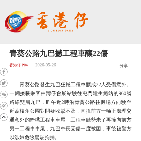
青葵公路九巴撼工程車釀22傷
2026-05-26
香港仔 P04
分享
青葵公路發生九巴狂撼工程車釀成22人受傷意外。
一輛接載乘客由灣仔會展站駛往屯門建生總站的960號
路線雙層九巴，昨午近2時沿青葵公路往機場方向駛至
近荔枝角公園對開疑收掣不及，直撞前方一輛正處理交
通意外的箭嘴工程車車尾，工程車餘勢未了再撞向前方
另一工程車車尾，九巴車長受傷一度被困，事後被警方
以涉嫌危險駕駛拘捕。