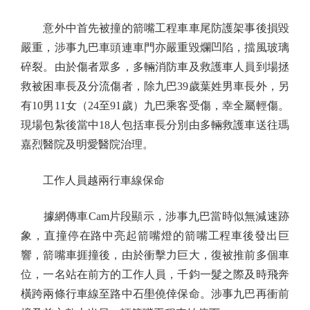
意外中首先被撞的箭嘴工程車車尾防護架事後損毀
嚴重，涉事九巴車頭連車門亦嚴重毀爛凹陷，擋風玻璃
碎裂。由於傷者眾多，多輛消防車及救護車人員到場拯
救被困車長及分流傷者，除九巴39歲葉姓男車長外，另
有10男11女（24至91歲）九巴乘客受傷，幸全屬輕傷。
現場包紮後當中18人包括車長分別由多輛救護車送往瑪
嘉烈醫院及明愛醫院治理。
工作人員越兩行車線保命
據網傳車Cam片段顯示，涉事九巴當時似無減速跡
象，直撞停在路中亮起箭嘴燈的箭嘴工程車後發出巨
響，箭嘴車捱撞後，由於衝擊力巨大，復被推前多個車
位，一名站在前方的工作人員，千鈞一髮之際及時飛奔
橫跨兩條行車線至路中石壆僥倖保命。涉事九巴再衝前