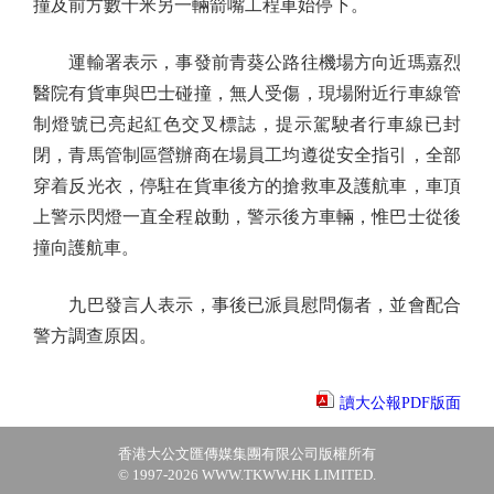
撞及前方數十米另一輛箭嘴工程車始停下。
運輸署表示，事發前青葵公路往機場方向近瑪嘉烈
醫院有貨車與巴士碰撞，無人受傷，現場附近行車線管
制燈號已亮起紅色交叉標誌，提示駕駛者行車線已封
閉，青馬管制區營辦商在場員工均遵從安全指引，全部
穿着反光衣，停駐在貨車後方的搶救車及護航車，車頂
上警示閃燈一直全程啟動，警示後方車輛，惟巴士從後
撞向護航車。
九巴發言人表示，事後已派員慰問傷者，並會配合
警方調查原因。
讀大公報PDF版面
香港大公文匯傳媒集團有限公司版權所有
© 1997-2026 WWW.TKWW.HK LIMITED.