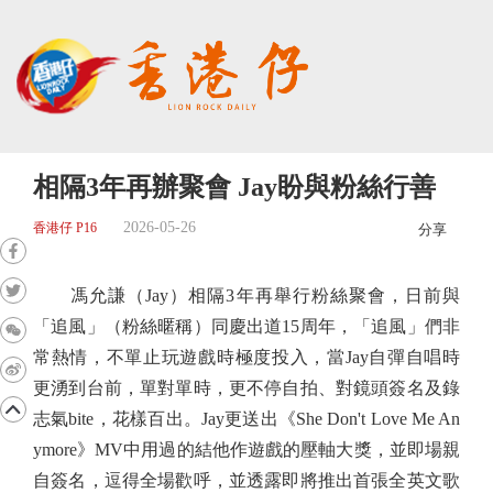
相隔3年再辦聚會 Jay盼與粉絲行善
2026-05-26
香港仔 P16
分享
馮允謙（Jay）相隔3年再舉行粉絲聚會，日前與
「追風」（粉絲暱稱）同慶出道15周年，「追風」們非
常熱情，不單止玩遊戲時極度投入，當Jay自彈自唱時
更湧到台前，單對單時，更不停自拍、對鏡頭簽名及錄
志氣bite，花樣百出。Jay更送出《She Don't Love Me An
ymore》MV中用過的結他作遊戲的壓軸大獎，並即場親
自簽名，逗得全場歡呼，並透露即將推出首張全英文歌