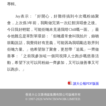
專輯。
Jay表示：「好開心，好難得搞到今次嘅粉絲聚
會，上次係3年前，我剛做完第一次紅館演唱會之後。
今日我好輕鬆，可能佢哋未見過我咁Chill嘅一面。」最
令他難忘是單對單環節：「佢哋通常會叫我拍片，錄啲
鼓勵說話，我覺得好有意義，可能因為我唱勵志歌畀到
佢哋力量。」他希望除了聚會，更想帶「追風」一齊做
善事：「之前我參加咗一個同視障人士跑步嘅慈善活
動，希望下次可以同粉絲一齊參加，又可以做善事又可
以跑步。」
讀大公報PDF版面
香港大公文匯傳媒集團有限公司版權所有
© 1997-2026 WWW.TKWW.HK LIMITED.