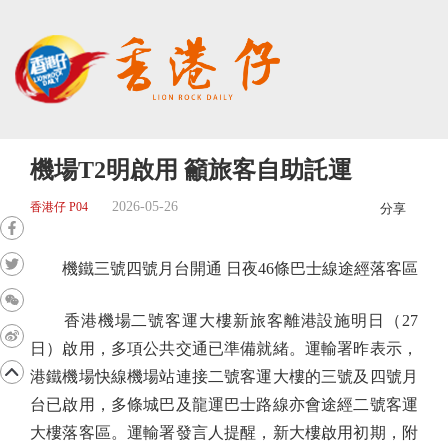
機場T2明啟用 籲旅客自助託運
2026-05-26
香港仔 P04
分享
機鐵三號四號月台開通 日夜46條巴士線途經落客區
香港機場二號客運大樓新旅客離港設施明日（27
日）啟用，多項公共交通已準備就緒。運輸署昨表示，
港鐵機場快線機場站連接二號客運大樓的三號及四號月
台已啟用，多條城巴及龍運巴士路線亦會途經二號客運
大樓落客區。運輸署發言人提醒，新大樓啟用初期，附