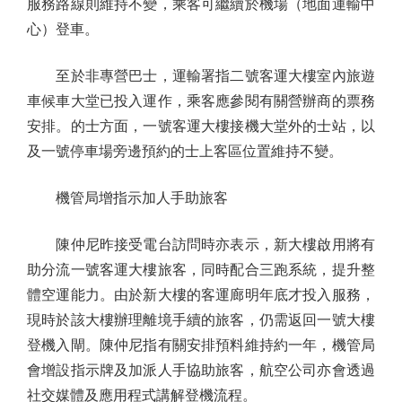
服務路線則維持不變，乘客可繼續於機場（地面運輸中
心）登車。
至於非專營巴士，運輸署指二號客運大樓室內旅遊
車候車大堂已投入運作，乘客應參閱有關營辦商的票務
安排。的士方面，一號客運大樓接機大堂外的士站，以
及一號停車場旁邊預約的士上客區位置維持不變。
機管局增指示加人手助旅客
陳仲尼昨接受電台訪問時亦表示，新大樓啟用將有
助分流一號客運大樓旅客，同時配合三跑系統，提升整
體空運能力。由於新大樓的客運廊明年底才投入服務，
現時於該大樓辦理離境手續的旅客，仍需返回一號大樓
登機入閘。陳仲尼指有關安排預料維持約一年，機管局
會增設指示牌及加派人手協助旅客，航空公司亦會透過
社交媒體及應用程式講解登機流程。