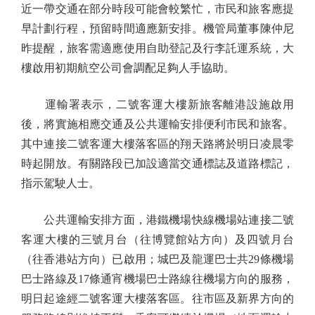
近一帶交通在部分時段可能會較繁忙，市民和旅客應提
早計劃行程，預留時間適應新安排。機管局董事陳仲尼
昨提醒，旅客需適應使用自助登記及行李託運系統，大
樓啟用初期航空公司會調配足夠人手協助。
運輸署表示，二號客運大樓新旅客離港設施啟用
後，將實施相應交通及公共運輸安排便利市民和旅客。
其中連接二號客運大樓落客區的翔天路將於明日凌晨零
時起開放。有關路段已加設適當交通標誌及道路標記，
指示駕駛人士。
公共運輸安排方面，港鐵機場快線機場站連接二號
客運大樓的三號月台（往博覽館站方向）及四號月台
（往香港站方向）已啟用；城巴及龍運巴士共29條機場
巴士路線及17條通宵機場巴士路線往機場方向的服務，
明日起途經二號客運大樓落客區。往市區及新界方向的