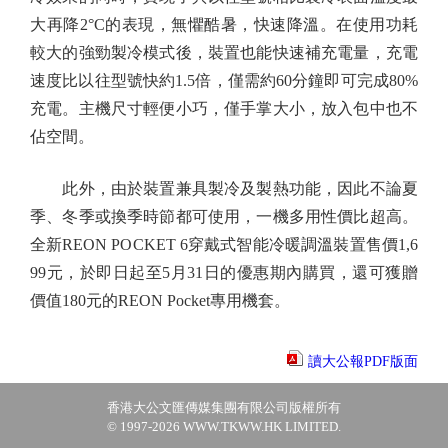
大再降2°C的表現，無懼酷暑，快速降溫。在使用功耗
較大的強勁製冷模式後，裝置也能快速補充電量，充電
速度比以往型號快約1.5倍，僅需約60分鐘即可完成80%
充電。主機尺寸輕便小巧，僅手掌大小，放入包中也不
佔空間。
此外，由於裝置兼具製冷及製熱功能，因此不論夏
季、冬季或換季時節都可使用，一機多用性價比超高。
全新REON POCKET 6穿戴式智能冷暖調溫裝置售價1,6
99元，於即日起至5月31日的優惠期內購買，還可獲贈
價值180元的REON Pocket專用機套。
讀大公報PDF版面
香港大公文匯傳媒集團有限公司版權所有
© 1997-2026 WWW.TKWW.HK LIMITED.