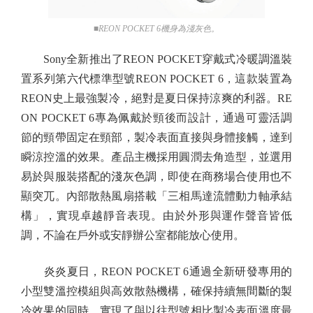
■REON POCKET 6機身為淺灰色。
Sony全新推出了REON POCKET穿戴式冷暖調溫裝
置系列第六代標準型號REON POCKET 6，這款裝置為
REON史上最強製冷，絕對是夏日保持涼爽的利器。RE
ON POCKET 6專為佩戴於頸後而設計，通過可靈活調
節的頸帶固定在頸部，製冷表面直接與身體接觸，達到
瞬涼控溫的效果。產品主機採用圓潤去角造型，並選用
易於與服裝搭配的淺灰色調，即使在商務場合使用也不
顯突兀。內部散熱風扇搭載「三相馬達流體動力軸承結
構」，實現卓越靜音表現。由於外形與運作聲音皆低
調，不論在戶外或安靜辦公室都能放心使用。
炎炎夏日，REON POCKET 6通過全新研發專用的
小型雙溫控模組與高效散熱機構，確保持續無間斷的製
冷效果的同時，實現了與以往型號相比製冷表面溫度最