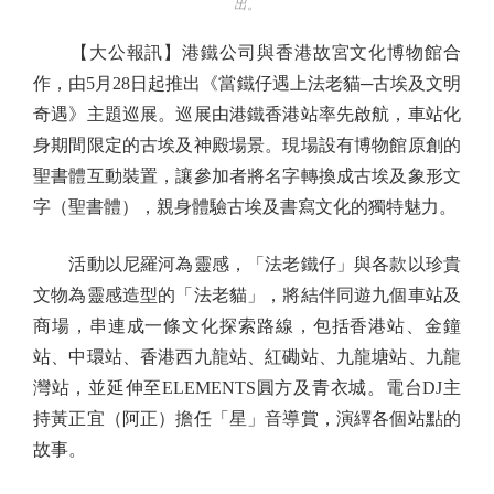
出。
【大公報訊】港鐵公司與香港故宮文化博物館合
作，由5月28日起推出《當鐵仔遇上法老貓─古埃及文明
奇遇》主題巡展。巡展由港鐵香港站率先啟航，車站化
身期間限定的古埃及神殿場景。現場設有博物館原創的
聖書體互動裝置，讓參加者將名字轉換成古埃及象形文
字（聖書體），親身體驗古埃及書寫文化的獨特魅力。
活動以尼羅河為靈感，「法老鐵仔」與各款以珍貴
文物為靈感造型的「法老貓」，將結伴同遊九個車站及
商場，串連成一條文化探索路線，包括香港站、金鐘
站、中環站、香港西九龍站、紅磡站、九龍塘站、九龍
灣站，並延伸至ELEMENTS圓方及青衣城。電台DJ主
持黃正宜（阿正）擔任「星」音導賞，演繹各個站點的
故事。