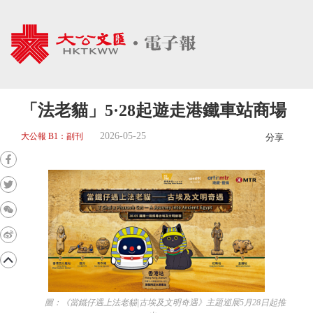
「法老貓」5·28起遊走港鐵車站商場
2026-05-25
大公報 B1：副刊
分享
圖：《當鐵仔遇上法老貓|古埃及文明奇遇》主題巡展5月28日起推