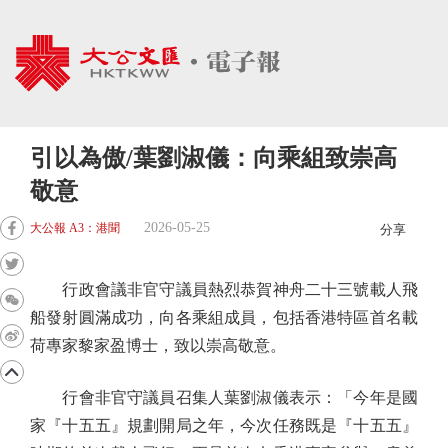
引以為傲/葉劉淑儀：向乘組致崇高
敬意
2026-05-25
大公報 A3：港聞
分享
行政會議非官守議員熱烈恭賀神舟二十三號載人飛
船發射圓滿成功，向各乘組成員，包括香港特區首名載
荷專家黎家盈博士，致以崇高敬意。
行會非官守議員召集人葉劉淑儀表示：「今年是國
家『十五五』規劃開局之年，今次任務既是『十五五』