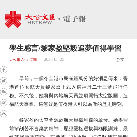
學生感言/黎家盈堅毅追夢值得學習
2026-05-25
大公報 A4：港聞
分享
早前，一個令全港市民雀躍萬分的好消息傳來：香
港首位女航天員黎家盈正式入選神舟二十三號飛行任
務。不久後，她將與內地航天員並肩開拓太空版圖，造
福航天事業。這無疑是值得港人引以為傲的歷史時刻。
黎家盈的太空夢源於航天員楊利偉的啟發。她學習
前輩刻苦不言棄的精神，歷經嚴格選拔與極限訓練，最