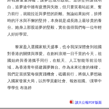
終戰勝重重障礙，讓夢想成功啟航。這份堅持讓我明
白，追夢途中雖有疲憊與失敗，但只要笑着站起來、奮
力前行，就能拉近與夢想的距離。無論結果如何，拚搏
時的汗水與不懈的堅持，本身就是成長路上最珍貴的養
分。她身上那股追夢的堅毅，實在值得我們每一位年輕
人好好學習。
黎家盈入選國家航天盛事，也令我深深體會到祖國
對香港的關懷與厚愛。在創科浪潮一日千里的今天，祖
國始終與香港攜手同行，在航天、人工智能等前沿領
域，為香港青年搭建圓夢舞台。作為未來社會的棟樑，
我們定當抓緊每個實踐機會，砥礪前行，將個人夢想融
入國家發展大局，以所學貢獻社會、報效祖國。\漢華中
學學生 布洛婷
讀大公報PDF版面